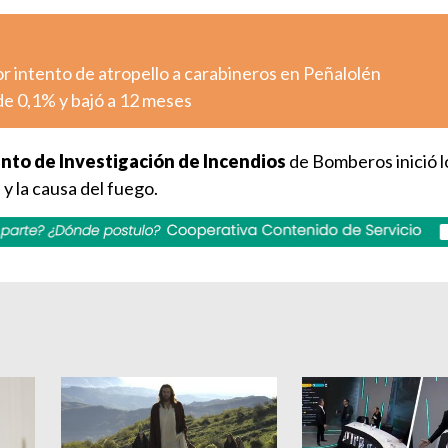
r intento de atropello a carabineros en Peñalolén
 de 0,1% y bajó a 12 meses
to de Investigación de Incendios
de Bomberos inició l
y la causa del fuego.