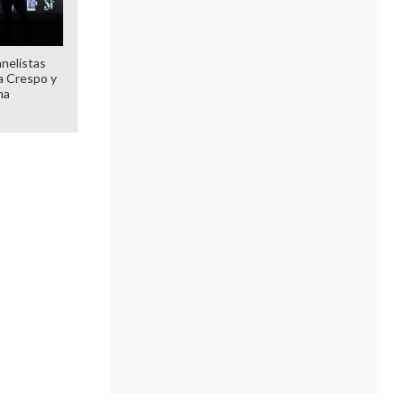
anelistas
 a Crespo y
ma