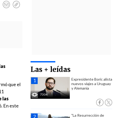
das
Las + leídas
Expresidente Boric alista
rmó que el
nuevos viajes a Uruguay
y Alemania
11
7304
e las
ó. En este
"La Resurrección de