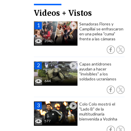
Videos + Vistos
Senadoras Flores y
Campillai se enfrascaron
en una pelea "cuma"
frente a las cámaras
2043
Capas antidrones
ayudan a hacer
"invisibles" a los
soldados ucranianos
644
Colo Colo mostró el
"Lado B" de la
multitudinaria
bienvenida a Vozinha
577