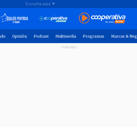
Escucha aquí ▼
ndo
Opinión
Podcast
Multimedia
Programas
Marcas & Neg