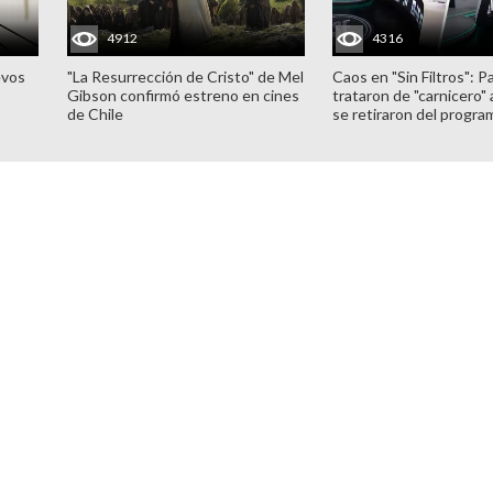
4912
4316
evos
"La Resurrección de Cristo" de Mel
Caos en "Sin Filtros": P
Gibson confirmó estreno en cines
trataron de "carnicero"
de Chile
se retiraron del progra