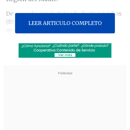
De acuerdo con la Brigada de Homicidios
(BH) de la PDI, el ataque ocurrió en
LEER ARTICULO COMPLETO
medio de una riña registrada
en un
centro de eventos
donde se realizaba una
celebración de Fiestas Patrias
.
Revisa también
Camioneros piden al Gobierno construir túnel
con Argentina ante estancamiento en Los
Libertadores
La Pintana: Tres detenidos por vender drogas
en casas blindadas con placas y picaportes de
acero