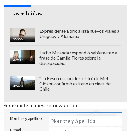
Las + leídas
Expresidente Boric alista nuevos viajes a
Uruguay y Alemania
7980
Así, se determinó que
el cráneo tiene
Lucho Miranda respondió sabiamente a
más de 100 años, por lo que descartaron
frase de Camila Flores sobre la
7514
que se tratara de una víctima de Pérez
,
discapacidad
según informó el diario
El Mercurio
.
"La Resurrección de Cristo" de Mel
El subcomisario Paulo Villanueva
Gibson confirmó estreno en cines de
5404
Chile
informó escuetamente que "hasta ahora
no se hallaron evidencias de interés
Suscríbete a nuestro newsletter
criminológico".
Nombre y apellido
En tanto, el fiscal Carlos Gajardo afirmó
que "se va a investigar el origen de las
E-mail