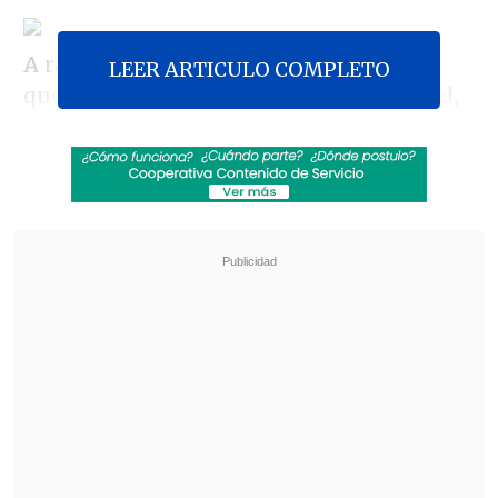
A raíz de los antecedentes de la mujer
LEER ARTICULO COMPLETO
que dio muerte a Diego Schmidt Hebbel,
la policía se constituyó en el edificio de
Seminario, donde vivió Pérez antes de ser
detenida por los crímenes del joven
economista, su esposo y la pareja de éste.
Revisa también
Escolta del exministro Cordero frustró a
disparos un portonazo en Vitacura
Incendio en domicilio provocó la muerte de
dos adultos mayores en Recoleta