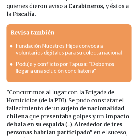
quienes dieron aviso a
Carabineros,
y éstos a
la
Fiscalía.
Revisa también
Fundación Nuestros Hijos convoca a
voluntarios digitales para su colecta nacional
Poduje y conflicto por Tapusa: "Debemos
llegar a una solución conciliatoria"
"Concurrimos al lugar con la Brigada de
Homicidios (de la PDI). Se pudo constatar el
fallecimiento de un
sujeto de nacionalidad
chilena
que presentaba golpes y un
impacto
de bala en su espalda
(...).
Alrededor de tres
personas habrían participado"
en el suceso,