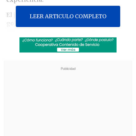
El joven fue detenido por transeúntes,
LEER ARTICULO COMPLETO
golpeado, desnudado y amarrado con
film plástico a un poste en plena vía
pública
y aseveró que está con
tratamiento sicológico.
Revisa también
Poduje celebró megarreforma: Por fin
tendremos los 465 mil millones para
reconstrucción
Ante aranceles de EE.UU, autoridades e
industria salmonera rechazan el trabajo
forzoso