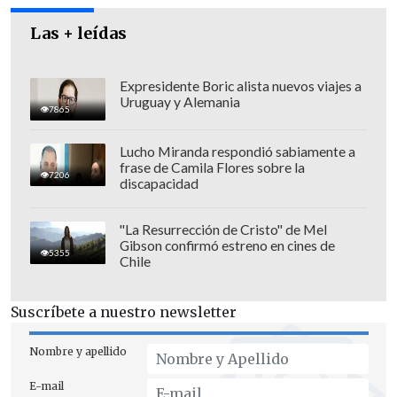
Las + leídas
Expresidente Boric alista nuevos viajes a
Uruguay y Alemania
7865
Lucho Miranda respondió sabiamente a
frase de Camila Flores sobre la
7206
discapacidad
Desde diversos organismos como el
"La Resurrección de Cristo" de Mel
Instituto Nacional de Derechos Humanos
Gibson confirmó estreno en cines de
5355
Chile
y la Unicef rechazaron esta acción
ciudadana y condenaron el actuar de las
Suscríbete a nuestro newsletter
personas en este caso, acusando que aún
falta mucho en Chile respecto a los
Nombre y apellido
derechos de las personas.
E-mail