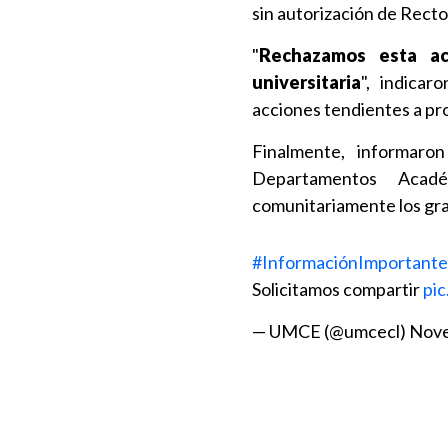
sin autorización de Recto
"
Rechazamos esta ac
universitaria
", indicar
acciones tendientes a pro
Finalmente, informaro
Departamentos Acadé
comunitariamente los gra
#InformaciónImportante
Solicitamos compartir
pi
— UMCE (@umcecl)
Nove