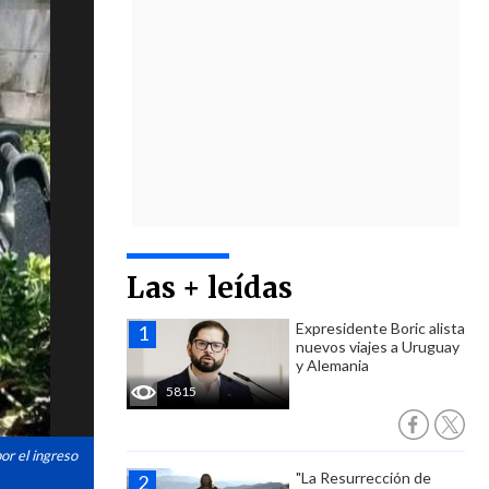
Las + leídas
Expresidente Boric alista
nuevos viajes a Uruguay
y Alemania
5815
or el ingreso
"La Resurrección de