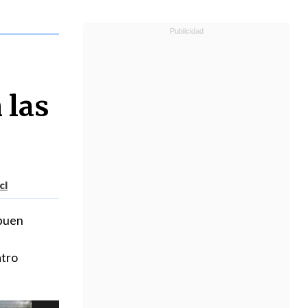
 las
cl
 buen
atro