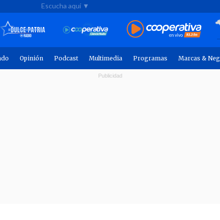
Escucha aquí ▼
ndo
Opinión
Podcast
Multimedia
Programas
Marcas & Neg