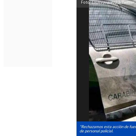
Foto:
Louisvasquez23/Twitter
"Rechazamos esta acción de fuerz
de personal policial.