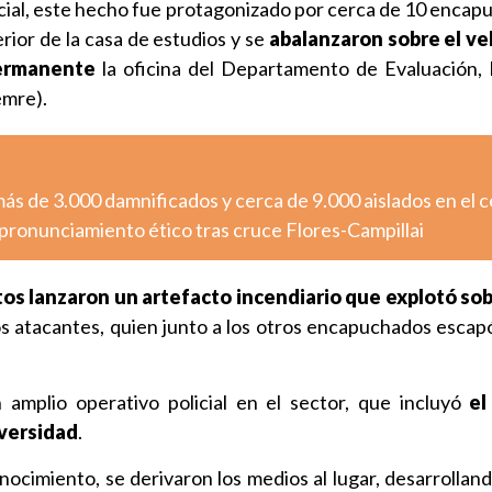
icial, este hecho fue protagonizado por cerca de 10 encapu
erior de la casa de estudios y se
abalanzaron sobre el ve
permanente
la oficina del Departamento de Evaluación,
emre).
más de 3.000 damnificados y cerca de 9.000 aislados en el 
pronunciamiento ético tras cruce Flores-Campillai
tos lanzaron un artefacto incendiario que explotó sob
os atacantes, quien junto a los otros encapuchados escapó 
 amplio operativo policial en el sector, que incluyó
el
versidad
.
ocimiento, se derivaron los medios al lugar, desarrolland