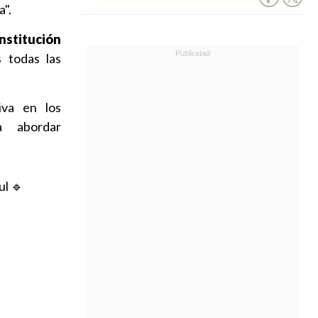
a".
stitución
s todas las
iva en los
a abordar
l 🔹️