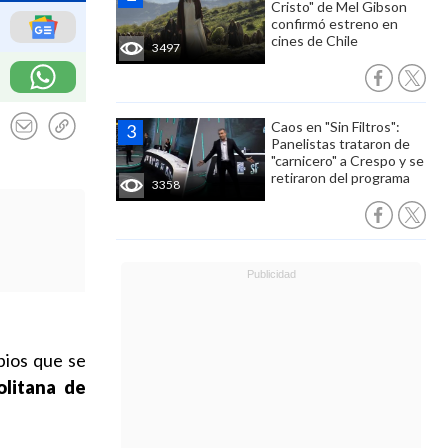
Cristo" de Mel Gibson
confirmó estreno en
cines de Chile
3497
Caos en "Sin Filtros":
Panelistas trataron de
"carnicero" a Crespo y se
retiraron del programa
3358
bios que se
olitana de