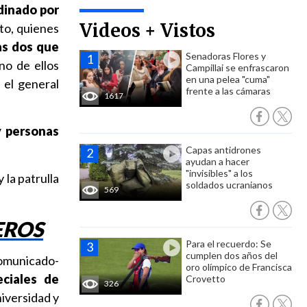
dinado por
Videos + Vistos
nto, quienes
as dos que
Senadoras Flores y
no de ellos
Campillai se enfrascaron
en una pelea "cuma"
 el general
frente a las cámaras
1617
y personas
Capas antidrones
ayudan a hacer
"invisibles" a los
y la patrulla
soldados ucranianos
569
EROS
Para el recuerdo: Se
cumplen dos años del
comunicado-
oro olímpico de Francisca
ciales de
Crovetto
326
iversidad y