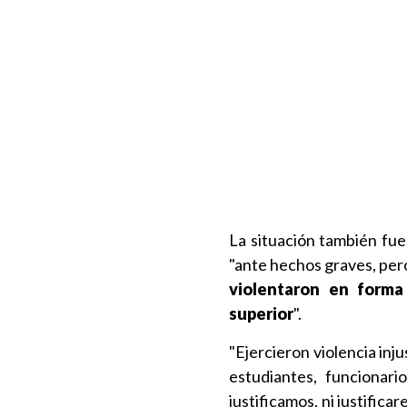
La situación también fu
"ante hechos graves, pero
violentaron en forma
superior
".
"Ejercieron violencia in
estudiantes, funcionar
justificamos, ni justific