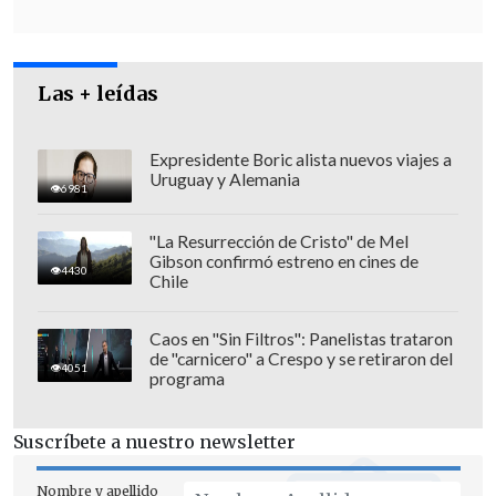
Las + leídas
Finalmente, los ladrones desistieron del
Expresidente Boric alista nuevos viajes a
Uruguay y Alemania
robo
minutos después de emprender la
6981
huida, pues
el vehículo tenía un sistema
"La Resurrección de Cristo" de Mel
de cortacorriente
que se activó unos
Gibson confirmó estreno en cines de
4430
metros más adelante.
Chile
Caos en "Sin Filtros": Panelistas trataron
de "carnicero" a Crespo y se retiraron del
4051
programa
Suscríbete a nuestro newsletter
Nombre y apellido