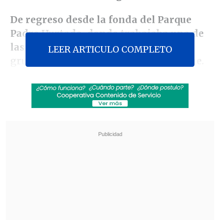
De regreso desde la fonda del Parque
Padre Hurtado, donde trabajaba una de
las víctimas
, fueron abordados por el
LEER ARTICULO COMPLETO
grupo de asaltantes en
calle El Tranque
.
Revisa también
Luego de tres meses, Lavín León salió de
prisión para cumplir arresto domiciliario total
Amparo Noguera demandó a banco tras sufrir
millonaria estafa
Los sujetos los obligaron a bajar de la
camioneta y, acto seguido,
golpearon al
conductor en la cabeza con la