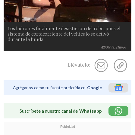
Los ladrones finalmente desistieron del robo, pues el
sistema de cortacorriente del vehículo se activó
durante la huida.
ATON (archivo)
Llévatelo:
Agréganos como tu fuente preferida en
Google
Suscríbete a nuestro canal de
Whatsapp