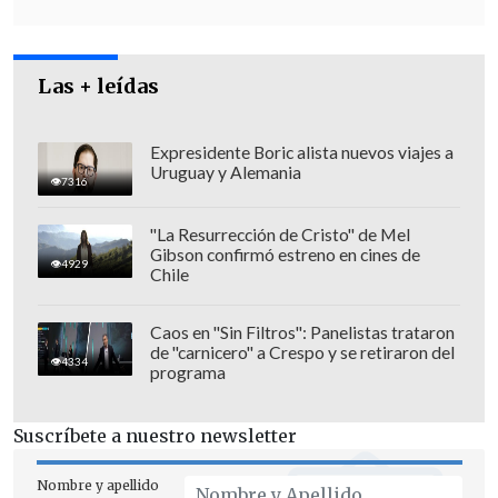
la Región del Maule y otros cuatro en la
Región Metropolitana,
en distintas
comunas", agregó el detective,
Las + leídas
informando que se incautó dos
vehículos, armas, dinero, joyas, teléfonos,
Expresidente Boric alista nuevos viajes a
Uruguay y Alemania
entre otras especies de valor.
7316
"La Resurrección de Cristo" de Mel
Gibson confirmó estreno en cines de
4929
Chile
Caos en "Sin Filtros": Panelistas trataron
de "carnicero" a Crespo y se retiraron del
4334
programa
Suscríbete a nuestro newsletter
Nombre y apellido