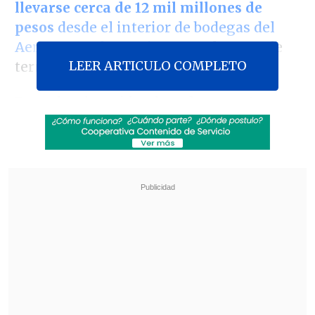
llevarse cerca de 12 mil millones de
pesos
desde el interior de bodegas del
Aeropuerto de Santiago
, en el sector de
LEER ARTICULO COMPLETO
terminal de carga internacional.
Entre los detenidos, hay
dos agentes
aduaneros, un guardia de la empresa
Brinks y otro del propio aeropuerto,
además de dos testaferros
que
invirtieron en propiedades con el dinero
robado.
Revisa también
Felipe Harboe: No se logra disuadir al crimen
organizado con copamiento policial
Alumnos con necesidades educativas