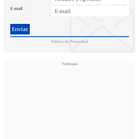
E-mail
Los detenidos serán formalizados
durante la tarde de este lunes por robo y
encubrimiento. Ellos
se suman a otros 12
Política de Privacidad
sujetos que se encuentran en prisión
preventiva
por este hecho.