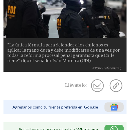
"La única fórmula para defender a los chilenos es
aplicar la mano dura y debe modificarse de una vez por
todas la reforma procesal penal garantista que Chile
tiene", dijo el senador Iván Moreira (UDI).
ATON (referencial)
Llévatelo:
Agréganos como tu fuente preferida en
Google
Suscríbete a nuestro canal de
Whatsapp