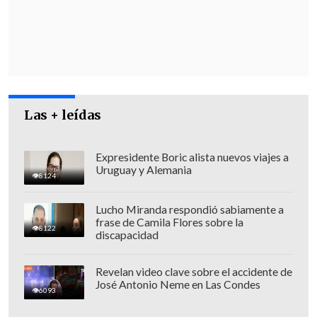
de 140 mil pesos
. Debido a ambos casos,
el fiscal nacional,
Angel Valencia,
advirtió a los delincuentes que en Chile
"secuestrar no es gratis"
.
Claves del problema
Las + leídas
Frente a este escenario,
el diputado
Expresidente Boric alista nuevos viajes a
Jaime Araya (independiente-PPD),
Uruguay y Alemania
integrante de la Comisión de Seguridad
8124
en la Cámara
, aseguró: "Nuestro
Lucho Miranda respondió sabiamente a
problema no está en la legislación:
el
frase de Camila Flores sobre la
8122
discapacidad
problema es operativo, de cómo
prevenimos que esta industria empiece
Revelan video clave sobre el accidente de
a expandirse como ocurrió en otros
José Antonio Neme en Las Condes
6093
países de América Latina
".