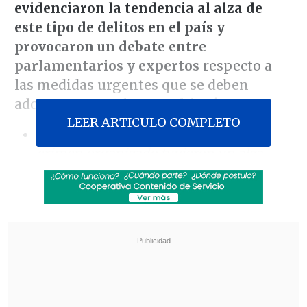
evidenciaron la tendencia al alza de
este tipo de delitos en el país y
provocaron un debate entre
parlamentarios y expertos
respecto a
las medidas urgentes que se deben
adoptar para enfrentar el fenómeno.
LEER ARTICULO COMPLETO
[Lea también]
Los secuestros por
crimen organizado tuvieron un alza
"importante", pero el resto bajó
Uno de los hechos más recientes
involucró a un empresario de 63 años en
Quilicura
, quien fue secuestrado por una
organización criminal denominada "Los
Pulpos", quienes pedían 300 millones de
pesos para su liberación.
El hombre fue