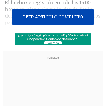
El hecho se registró cerca de las 15:00
horas en plena Alameda, donde desde
dos vehículos se bajó un grupo de sujetos
LEER ARTICULO COMPLETO
para capturar a un hombre de unos 20
años aproximadamente, para
posteriormente huir en dirección al
poniente.
Revisa también
Escolta del exministro Cordero frustró a
disparos un portonazo en Vitacura
Incendio en domicilio provocó la muerte de
dos adultos mayores en Recoleta
Una testigo relató: "Vi que
llegó un auto