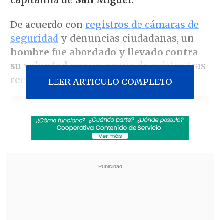
De acuerdo con
registros de cámaras de
seguridad
y denuncias ciudadanas,
un
hombre fue abordado y llevado contra
su voluntad
por un grupo de sujetos tras
recibir una
brutal golpiza
.
LEER ARTICULO COMPLETO
Revisa también
Meteorología anuncia fuerte caída de
temperaturas y aguanieve para el fin de
semana
Hogar de Cristo busca emprendedores para
mejorar la vida de adultos mayores
El incidente ocurrió en la calle
Brigadier