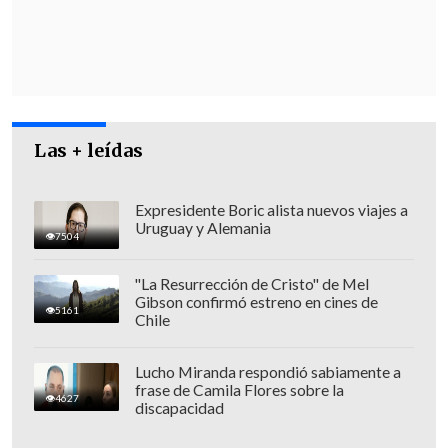
Al percatarse de la situación,
varios
vecinos intentaron intervenir
Las + leídas
arrojando piedras
al automóvil e
iniciando una
persecución
que se
Expresidente Boric alista nuevos viajes a
extendió hasta Gran Avenida con
Uruguay y Alemania
7504
Salesianos.
"La Resurrección de Cristo" de Mel
Según relatos de testigos, los captores
Gibson confirmó estreno en cines de
5161
realizaron
maniobras evasivas
,
Chile
incluyendo un giro en "U" frente a la
Comisaría de Carabineros ubicada en
Lucho Miranda respondió sabiamente a
frase de Camila Flores sobre la
Álvarez de Toledo, logrando escapar tras
4627
discapacidad
colisionar con otro móvil durante la