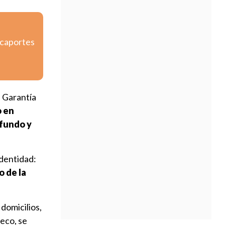
icaportes
e Garantía
o en
 fundo y
identidad:
o de la
 domicilios,
eco, se