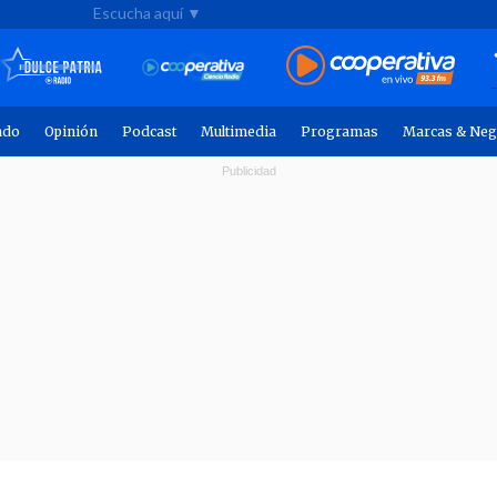
Escucha aquí ▼
ndo
Opinión
Podcast
Multimedia
Programas
Marcas & Neg