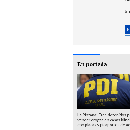
No
E-
En portada
La Pintana: Tres detenidos p
vender drogas en casas blin
con placas y picaportes de a