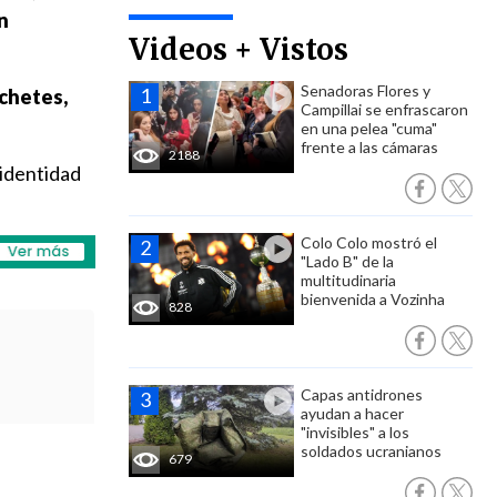
on
Videos + Vistos
Senadoras Flores y
achetes,
Campillai se enfrascaron
en una pelea "cuma"
frente a las cámaras
2188
 identidad
Colo Colo mostró el
"Lado B" de la
multitudinaria
bienvenida a Vozinha
828
Capas antidrones
ayudan a hacer
"invisibles" a los
soldados ucranianos
679