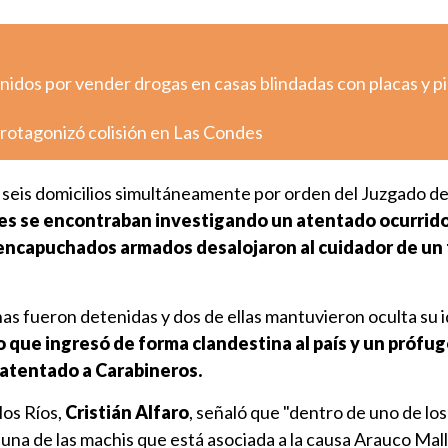
nidos por vender drogas en casas blindadas con placas y p
otagonizó colisión en Las Condes
en seis domicilios simultáneamente por orden del Juzgado d
s se encontraban investigando un atentado ocurrid
encapuchados armados desalojaron al cuidador de un
onas fueron detenidas y dos de ellas mantuvieron oculta su 
que ingresó de forma clandestina al país y un prófug
 atentado a Carabineros.
los Ríos,
Cristián Alfaro
, señaló que "dentro de uno de los
una de las machis que está asociada a la causa Arauco Mall