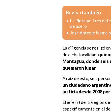
Revisa también
La Pintana: Tres dete
de acero
José Antonio Neme pr
La diligencia se realizó 
de dicha localidad,
quiene
Mantagua, donde seis 
quemaron lugar.
A raíz de esto, seis pers
un ciudadano argentino 
justicia desde 2008 por
El jefe (s) de la Región de 
específicamente en el de 