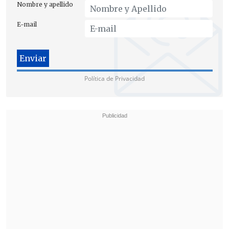
y Colombia), lo que "que permitieron
Nombre y apellido
hacer trabajo de campo, vigilancia y
E-mail
seguimiento, ubicar y detener a este
sujeto".
Política de Privacidad