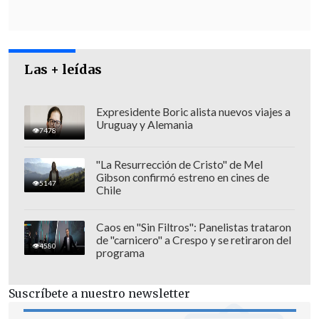
Las + leídas
Expresidente Boric alista nuevos viajes a
Uruguay y Alemania
7478
"La Resurrección de Cristo" de Mel
Gibson confirmó estreno en cines de
5147
Chile
Caos en "Sin Filtros": Panelistas trataron
de "carnicero" a Crespo y se retiraron del
Asimismo, destacó que el trabajo de la
4580
programa
coordinación entre las policiales
nacionales (PDI y Carabineros) junto a
Suscríbete a nuestro newsletter
las internacionales (Venezuela, Ecuador