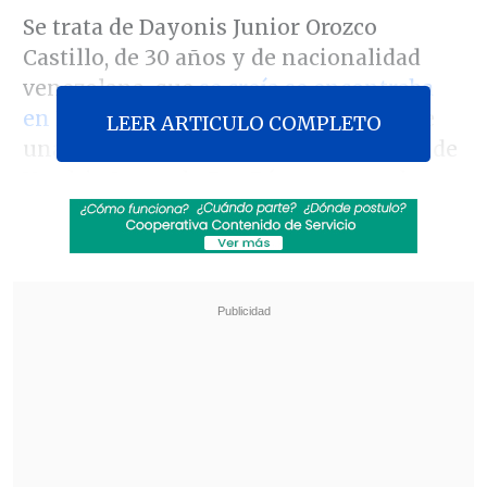
Se trata de Dayonis Junior Orozco
Castillo, de 30 años y de nacionalidad
venezolana, que
se creía se encontraba
en Ecuador.
Además, el imputado tiene
LEER ARTICULO COMPLETO
una segunda identidad con el nombre de
Yendris Segundo Paz Pérez, contando un
rut chileno, dos DNI venezolanos y uno
colombiano.
Revisa también
Desbaratan contrabando para "armar" tintas y
tóners falsificados
Mesa del Senado rechaza suspender la Ley
Karin y Presidente Kast se abre a
perfeccionamientos