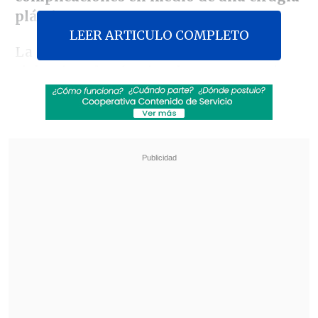
plástica.
LEER ARTICULO COMPLETO
La fallecida se estaba realizando una
abdominoplastía e implantes mamarios,
procedimientos por los cuales presentó
las complicaciones.
La familia de la
afectada ejercerá acciones legales por
presunta negligencia
.
Revisa también
Megaoperativo policial a nivel nacional dejó
más de 1.300 detenidos y miles de controles
preventivos
Megarreforma: Oposición tiene esperanza en
que el TC valide sus argumentos "sólidos y
robustos"