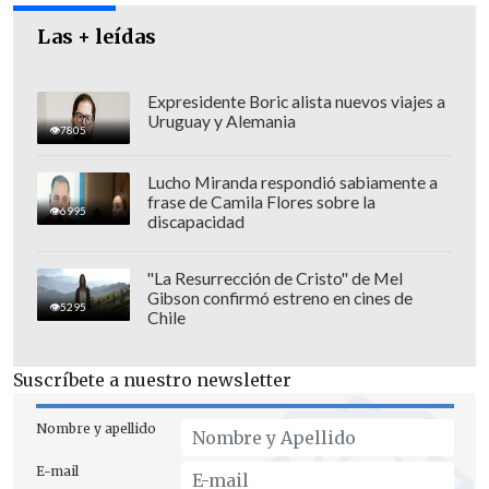
Las + leídas
Expresidente Boric alista nuevos viajes a
Uruguay y Alemania
7805
Lucho Miranda respondió sabiamente a
frase de Camila Flores sobre la
6995
discapacidad
La clínica estética
ya había debido pagar
una millonaria indemnización por
"La Resurrección de Cristo" de Mel
negligencia en 2018.
Gibson confirmó estreno en cines de
5295
Chile
En tanto, la inspectora Brigada de
Homicidios de la PDI
Sagery Gómez
Suscríbete a nuestro newsletter
declaró que "se obtuvo la ficha clínca y,
Nombre y apellido
sumado a ello, se hizo un análisis de todo
lo que había sido el procedimiento.
Nos
E-mail