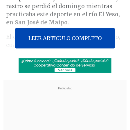
rastro se perdió el domingo mientras
practicaba este deporte en el
río El Yeso,
en San José de Maipo
.
El operativo inició la tarde del domingo,
LEER ARTICULO COMPLETO
cuando personal de la
Tenencia San
Gabriel de Carabineros
tomó
conocimiento del hecho, que se registró
en el sector del puente
El Yeso
, a la altura
del
kilómetro 57 de la ruta G-25
.
Revisa también
José Antonio Neme protagonizó colisión en
Las Condes
Conductor de aplicación fue baleado en