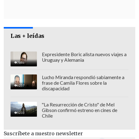
Las + leídas
Expresidente Boric alista nuevos viajes a
Uruguay y Alemania
7686
Lucho Miranda respondió sabiamente a
Así, esta jornada personal del GOPE que
frase de Camila Flores sobre la
6257
patrullaba el sector en balsa
encontró el
discapacidad
cuerpo del afectado en la ribera del río
,
que fue reconocido por sus familiares.
"La Resurrección de Cristo" de Mel
Gibson confirmó estreno en cines de
5233
Chile
"Carabineros desplegó diversos recursos
estatales, activando un plan de búsqueda
Suscríbete a nuestro newsletter
para dar con el paradero de esta persona,