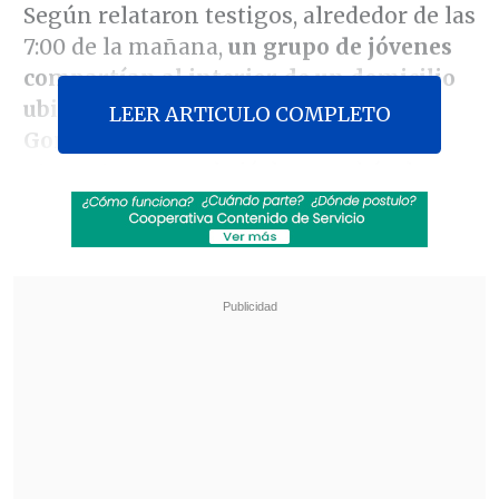
Según relataron testigos, alrededor de las
7:00 de la mañana,
un grupo de jóvenes
compartían al interior de un domicilio
ubicado en calle Teniente Manuel
LEER ARTICULO COMPLETO
González,
momento en que
entró el
atacante
-que se bajó de un vehículo-
e
intentó abusar de la víctima
, pero sus
amigos se percataron de la situación y, a
golpes, lo expulsaron del lugar.
Revisa también
Escolta del exministro Cordero frustró a
disparos un portonazo en Vitacura
Incendio en domicilio provocó la muerte de
dos adultos mayores en Recoleta