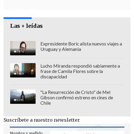
Las + leídas
Expresidente Boric alista nuevos viajes a
Uruguay y Alemania
7974
"La Brigada de Homicidios Sur se
Lucho Miranda respondió sabiamente a
trasladó hasta el sitio de suceso, que
frase de Camila Flores sobre la
7489
corresponde a un inmueble que está
discapacidad
ubicado en la comuna de San Ramón,
al
interior del cual se suscitaron disparos
"La Resurrección de Cristo" de Mel
Gibson confirmó estreno en cines de
en horas de la madrugada,
un hecho
5395
Chile
que todavía está en investigación y del
cual resulta herida una persona que es
Suscríbete a nuestro newsletter
adolescente de sexo femenino", informó
Nombre y apellido