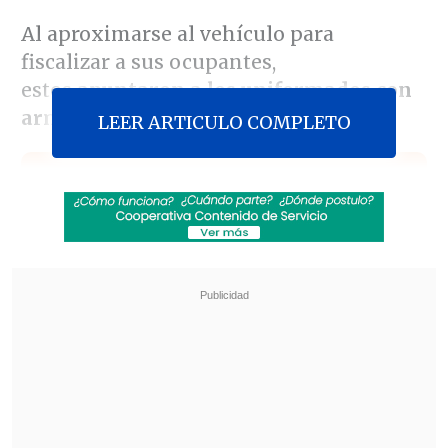
Al aproximarse al vehículo para
fiscalizar a sus ocupantes,
estos
apuntaron a los uniformados con
armas de fuego
.
LEER ARTICULO COMPLETO
Revisa también
Escolta del exministro Cordero frustró a
disparos un portonazo en Vitacura
Incendio en domicilio provocó la muerte de
dos adultos mayores en Recoleta
Los efectivos respondieron realizando
al menos un disparo
, dando inicio a una
persecución que culminó en Avenida