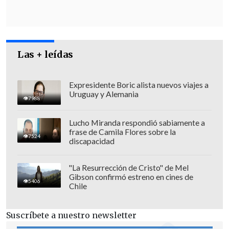
No obstante,
una mujer que estaba
Las + leídas
dentro del móvil logró escapar
de la
policía, y
lo hizo
en compañía de un
Expresidente Boric alista nuevos viajes a
Uruguay y Alemania
menor de edad
.
7988
Según registros captados por las cámaras
Lucho Miranda respondió sabiamente a
frase de Camila Flores sobre la
de seguridad del sector, ambos
7524
discapacidad
caminaron hasta un paradero y
lograron tomar una micro
, de modo que
"La Resurrección de Cristo" de Mel
Carabineros la sigue buscando.
Gibson confirmó estreno en cines de
5406
Chile
El sector permanece acordonado en
medio del procedimiento policial.
Suscríbete a nuestro newsletter