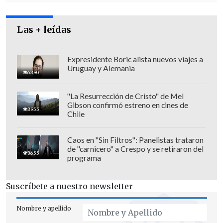
disposición de la Presidenta Michelle
Bachelet a una transición consensuada
Las + leídas
en materia legislativa fue, a su juicio,
solo teórica.
Expresidente Boric alista nuevos viajes a
Uruguay y Alemania
6390
"La Resurrección de Cristo" de Mel
Gibson confirmó estreno en cines de
3955
Chile
Caos en "Sin Filtros": Panelistas trataron
de "carnicero" a Crespo y se retiraron del
3655
programa
Suscríbete a nuestro newsletter
Nombre y apellido