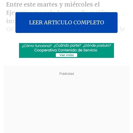
Entre este martes y miércoles el
Ejecutivo no solo le puso
discusión
inmediata
al proyecto de
Identidad de
LEER ARTICULO COMPLETO
Género
, sino que también al de
Fondo de
Infraestructura
y a la
modernización de
la legislación bancaria
.
Revisa también
Alcalde de San Bernardo refuta optimismo del
Gobierno: "Pareciera que hay dos Chile"
ACOT: Arrau apunta a "terminar con el
monopolio" del SML en pesquisas de ADN
Adicionalmente, La Moneda le puso
suma urgencia
al
Nuevo Ahorro