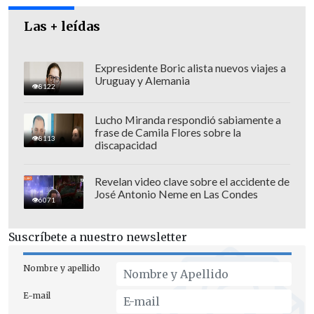
conversaciones y dijo estar ya
convencido de que no hay disposición
Las + leídas
del titular de Hacienda para negociar
contenidos de su proyecto, pese a los
Expresidente Boric alista nuevos viajes a
Uruguay y Alemania
esfuerzos que realizó durante los últimos
8122
días la
presidenta del Senado, Paulina
Lucho Miranda respondió sabiamente a
Núñez (RN)
para avanzar en aquella
frase de Camila Flores sobre la
8113
dirección.
discapacidad
El extimonel de Convergencia Social
Revelan video clave sobre el accidente de
criticó, a modo de ejemplo, la propuesta
José Antonio Neme en Las Condes
6071
de
seguro estatal a las inversiones
privadas en caso de que la justicia
Suscríbete a nuestro newsletter
ambiental revoque una resolución de
Nombre y apellido
calificación previamente otorgada.
E-mail
"El ministro Quiroz, francamente,