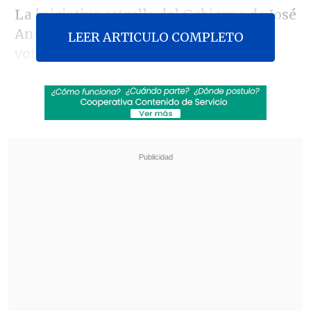
La iniciativa estrella del Gobierno de José
Antonio Kast está siendo discutida y
LEER ARTICULO COMPLETO
votada en particular, hasta total
despacho, en la
Comisión de Medio
Ambiente de la Cámara Alta
, con un
total de
207 indicaciones
ingresadas
tanto por el Gobierno como por
parlamentarios oficialistas y de
oposición.
Revisa también
Así fue el intento de encerrona repelido por el
escolta del exministro Cordero
Encuestas destacan popularidad de la ACOT
anunciada por Kast