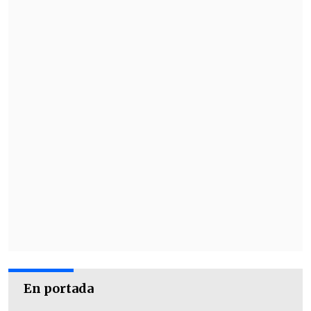
están todas las confianzas quebradas
con el ministro Quiroz. Es una persona
intransigente, una persona
ciega ideológicamente, sin la madurez
ni la educación para construir con quien
piensa distinto"
, remató el legislador FA.
En portada