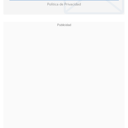
Política de Privacidad
interesado.
"Queremos manifestar nuestro rechazo a
la idea allí contenida, además de
sorpresa ante la inclusión de iniciativas