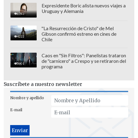
pero tiene una muy mala redacción
,
Expresidente Boric alista nuevos viajes a
porque con la redacción propuesta
Uruguay y Alemania
6783
permitiría, por ejemplo, que se sacaran
todas las noticias periodísticas, que son
"La Resurrección de Cristo" de Mel
Gibson confirmó estreno en cines de
creaciones de los periodistas y los
4222
Chile
medios de comunicación, y que estas
fueran reproducidas sin pagar
Caos en "Sin Filtros": Panelistas trataron
licenciamiento alguno a estos medios de
de "carnicero" a Crespo y se retiraron del
3901
programa
comunicación o los autores".
Tras conocerse en el Parlamento, varias
Suscríbete a nuestro newsletter
voces cuestionaron que
"es idéntico"
a lo
Nombre y apellido
que señalaba el proyecto de ley sobre
inteligencia artificial (IA) que presentó
E-mail
la administración de Gabriel Boric; y
además tiene una redacción que facilita
interpretaciones diversas, según el