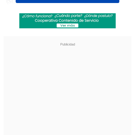
(SCD).
El texto legal señala que se agregará en
la ley 17.336 sobre Propiedad Intelectual
"un nuevo artículo 71 T", que señala:
"Es
lícito, sin remunerar ni obtener
autorización del titular, todo acto de
reproducción, adaptación, distribución o
comunicación al público, de una obra
lícitamente publicada, cuando dicho acto se
realice exclusivamente para la extracción,
comparación, clasificación o cualquier otro
análisis estadístico de datos de lenguaje,
sonido o imagen, o de otros elementos de
los que se componen un gran número de
obras o un gran volumen de datos, siempre
que dicha utilización no constituya una