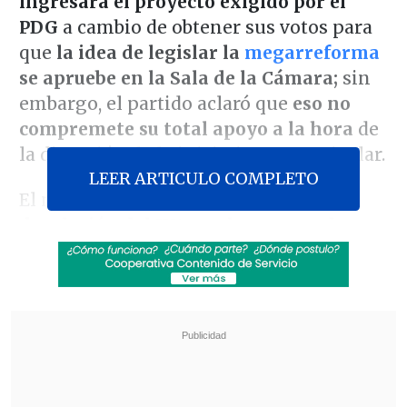
ingresará el proyecto exigido por el
PDG
a cambio de obtener sus votos para
que
la idea de legislar la
megarreforma
se apruebe en la Sala de la Cámara;
sin
embargo, el partido aclaró que
eso no
compremete su total apoyo a la hora
de
la discusión de la iniciativa en particular.
LEER ARTICULO COMPLETO
El mentado proyecto del PDG busca la
devolución del IVA por la compra de
pañales
para menores de dos años y para
mayores de 65 -en el caso de estos
últimos, que tengan un diagnóstico
médico-; y
también por una canasta de
medicamentos
que se definirá en un
futuro reglamento.