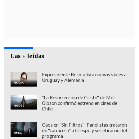
competitiva, agilizar los permisos, se
requiere tomar ciertas medidas de
contención a futuro y eso le da
estabilidad y crecimiento al país".
"El Socialismo Democrático lo sabe y
siempre están invitados a que se
Las + leídas
sumen",
agregó.
Expresidente Boric alista nuevos viajes a
Uruguay y Alemania
7397
"La Resurrección de Cristo" de Mel
Gibson confirmó estreno en cines de
5085
Chile
Caos en "Sin Filtros": Panelistas trataron
de "carnicero" a Crespo y se retiraron del
4478
programa