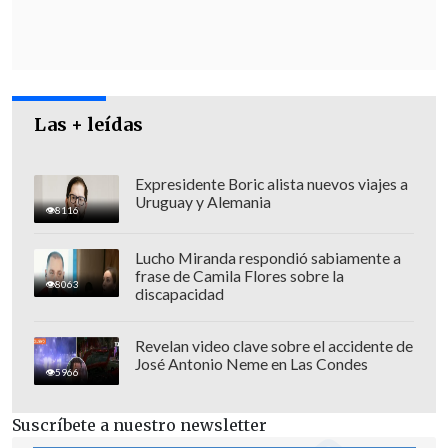
Las + leídas
Expresidente Boric alista nuevos viajes a
Uruguay y Alemania
8116
López: "Esta ministra autorizó tramitar
esas indicaciones"
Lucho Miranda respondió sabiamente a
frase de Camila Flores sobre la
8063
discapacidad
La iniciativa volvió a ser revisada este
miércoles en la Sala de la Cámara, donde
Revelan video clave sobre el accidente de
la titular del MOP
se refirió a las normas
José Antonio Neme en Las Condes
5966
que se buscan suprimir: "Son artículos
que dicen relación con temáticas que son
Suscríbete a nuestro newsletter
de responsabilidad del Ministerio de