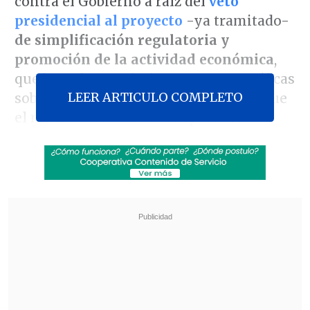
contra el Gobierno a raíz del
veto
presidencial al proyecto
-ya tramitado-
de simplificación regulatoria y
promoción de la actividad económica
,
que buscaba suprimir normas específicas
LEER ARTICULO COMPLETO
sobre humedales y Código de Aguas que
el mismo Gobierno había presentado.
Durante la jornada de ayer,
la Comisión
de Hacienda rechazó
-por cinco votos a
favor, cinco en contra y tres
abstenciones, tras un debate de dos
horas-
las observaciones presentadas
por el Presidente Boric a la mencionada
iniciativa,
pese a las reiteradas
explicaciones gubernamentales.