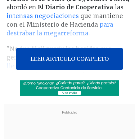
abordó en
El Diario de Cooperativa
las
intensas negociaciones
que mantiene
con el Ministerio de Hacienda
para
destrabar la megarreforma
.
"No fue fácil zurcir las heridas que
generó
el documento de Hacienda que
LEER ARTICULO COMPLETO
llegó el día miércoles
(...).
Afortunadamente yo tenía programada
una reunión con el ministro al día
siguiente y pudimos enmendar lo que
había ocurrido", explicó.
Revisa también
Incendio consumió un bus eléctrico del