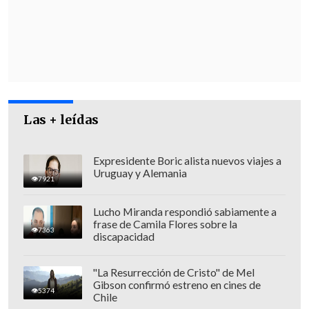
"Yo le dije al ministro (Jorge) Quiroz que
no era bueno para Chile, para la reforma,
para los inversionistas y para la visión
internacional de los financistas para con
Chile,
sacar este proyecto de ley con dos
votos 'pirquineados'
", indicó.
Las + leídas
Expresidente Boric alista nuevos viajes a
Uruguay y Alemania
7921
Lucho Miranda respondió sabiamente a
frase de Camila Flores sobre la
7363
discapacidad
"La Resurrección de Cristo" de Mel
Gibson confirmó estreno en cines de
5374
Chile