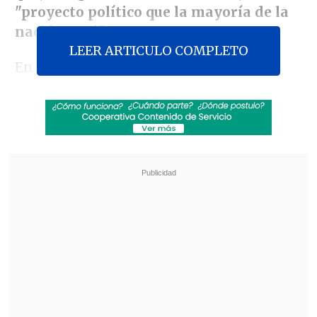
"proyecto político que la mayoría de la
nación votó"
.
LEER ARTICULO COMPLETO
En entrevista con radio
Cappissima
de
Arica, el Mandatario destacó esta
iniciativa como la solución a los actuales
problemas de empleabilidad e inversión
,
criticando políticas de
administraciones anteriores en esta
materia
.
Revisa también
Estallido social: Gobierno confirmó que
"pronto" resolverá las solicitudes de indulto
Corte ratificó destitución de enfermera que
viajó al extranjero durante licencia por hijo