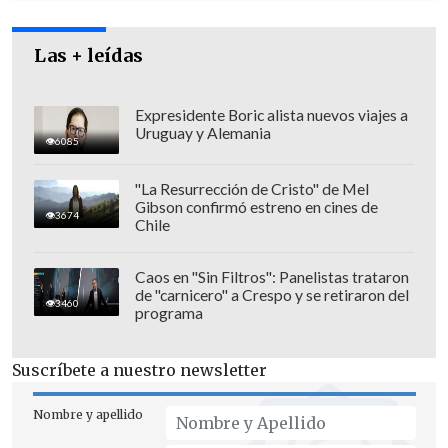
"otra fórmula para generar trabajo e
inversión"
.
Las + leídas
Expresidente Boric alista nuevos viajes a
Uruguay y Alemania
6085
"La Resurrección de Cristo" de Mel
Gibson confirmó estreno en cines de
3674
Chile
Caos en "Sin Filtros": Panelistas trataron
de "carnicero" a Crespo y se retiraron del
3460
programa
Suscríbete a nuestro newsletter
"Nosotros estamos planteando una
Nombre y apellido
opción distinta que ha mostrado en