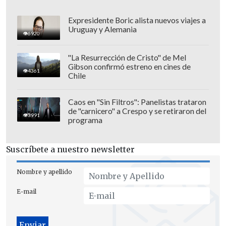
Precisamente en esa instancia, el
Expresidente Boric alista nuevos viajes a
Uruguay y Alemania
ministro de Justicia y Derechos
6920
Humanos,
Fernando Rabat
,
"La Resurrección de Cristo" de Mel
comprometió
una serie de enmiendas
Gibson confirmó estreno en cines de
4361
por parte del Ejecutivo
.
Chile
La propuesta más controvertida del
Caos en "Sin Filtros": Panelistas trataron
de "carnicero" a Crespo y se retiraron del
Gobierno busca que los
adolescentes de
3991
programa
16 y 17 años que cometan un catálogo de
17 delitos graves puedan ser juzgados
Suscríbete a nuestro newsletter
bajo las reglas del sistema penal adulto
.
Nombre y apellido
E-mail