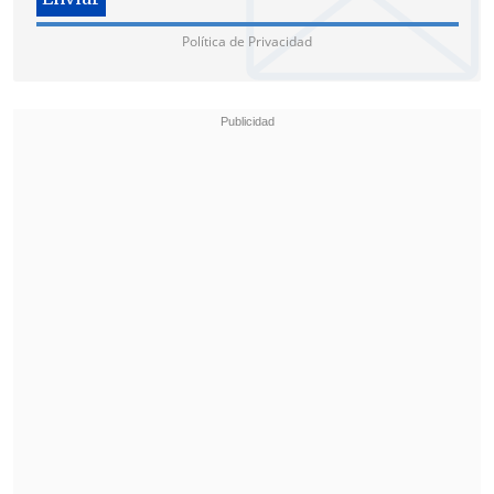
Política de Privacidad
Además, el plan contempla que
sus
antecedentes se mantengan vigentes
para efectos de reincidencia
y que,
al
cumplir los 18 años, sean trasladados a
secciones juveniles en cárceles de
Gendarmería.
Al respecto, Rabat aclaró que la medida
aún está bajo análisis tras una reunión