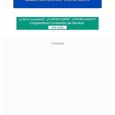
fortalecer la respuesta frente a delitos
graves cometidos por adolescentes, se
traslada a la
Comisión de Constitución
para su discusión en particular, fijándose
el
próximo viernes 17 de julio
como
plazo para la presentación de
indicaciones
.
Revisa también
Parlamentarios oficialistas piden "esclarecer"
caso de chileno expulsado de Israel
El mercado alemán, puerta para posicionar
soluciones chilenas en energía y minería en
Europa