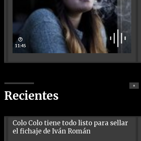
🕑
11:45
+
Recientes
Colo Colo tiene todo listo para sellar
el fichaje de Iván Román