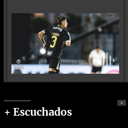
🕑
20:35
+
+ Escuchados