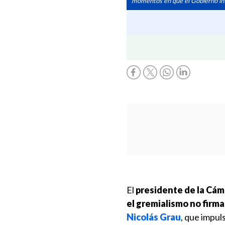
momentos en que el Gobierno int
El
presidente de la Cám
el gremialismo no firm
Nicolás Grau
, que impul