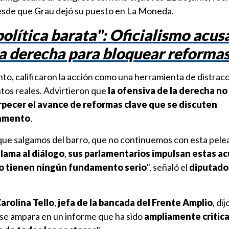
esde que Grau dejó su puesto en La Moneda.
política barata": Oficialismo acus
la derecha para bloquear reforma
nto, calificaron la acción como una herramienta de distracc
os reales. Advirtieron que
la ofensiva de la derecha no
rpecer el avance de reformas clave que se discuten
lamento
.
 que salgamos del barro, que no continuemos con esta pelea
lama al diálogo
,
sus parlamentarios impulsan estas a
no tienen ningún fundamento serio
", señaló el
diputado 
arolina Tello
,
jefa de la bancada del Frente Amplio
, di
 se ampara en un informe que ha sido
ampliamente critic