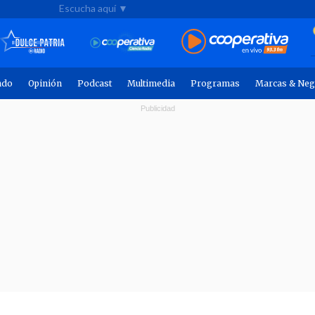
Escucha aquí ▼
ndo
Opinión
Podcast
Multimedia
Programas
Marcas & Neg