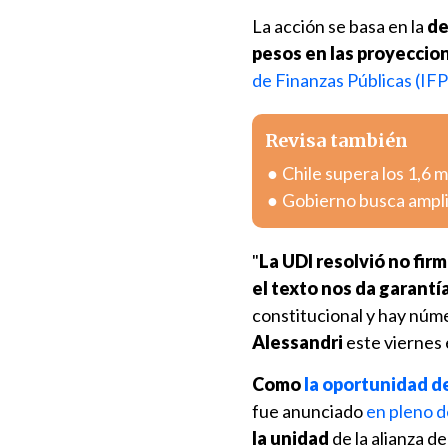
La acción se basa en la
de
pesos en las proyeccio
de Finanzas Públicas (IFP
Revisa también
Chile supera los 1,6 
Gobierno busca ampli
"
La UDI resolvió no firm
el texto nos da garant
constitucional y hay núm
Alessandri
este viernes
Como
la oportunidad de
fue anunciado
en pleno 
la unidad
de la alianza d