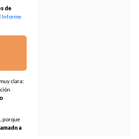
es de
l
Informe
 muy clara:
ación
o
s
, porque
llamado a