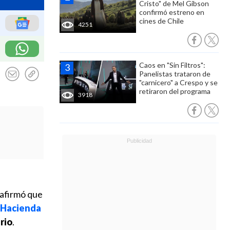
Cristo" de Mel Gibson
confirmó estreno en
cines de Chile
4251
Caos en "Sin Filtros":
Panelistas trataron de
"carnicero" a Crespo y se
retiraron del programa
3918
 afirmó que
e Hacienda
rio
.