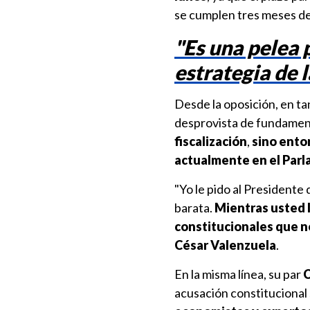
se cumplen tres meses d
"Es una pelea 
estrategia de 
Desde la oposición, en ta
desprovista de fundament
fiscalización
,
sino ento
actualmente en el Par
"Yo le pido al Presidente
barata.
Mientras usted l
constitucionales que 
César Valenzuela
.
En la misma línea, su par
C
acusación constitucional