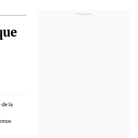
que
 de la
remos