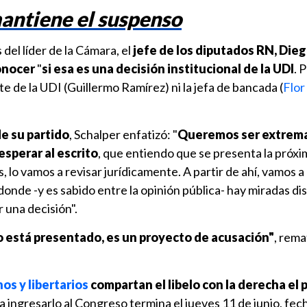
ntiene el suspenso
del líder de la Cámara, el
jefe de los diputados RN, Die
onocer
"
si esa es una decisión institucional de la UDI
. 
te de la UDI (Guillermo Ramírez) ni la jefa de bancada (
Flor
de su partido
, Schalper enfatizó: "
Queremos ser extre
sperar al escrito
, que entiendo que se presenta la próx
, lo vamos a revisar jurídicamente. A partir de ahí, vamos 
onde -y es sabido entre la opinión pública- hay miradas dis
 una decisión".
o está presentado, es un proyecto de acusación"
, rema
os y libertarios
compartan el libelo con la derecha el
ara ingresarlo al Congreso termina el jueves 11 de junio, fe