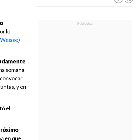
go
Por lo
 Weisse
)
madamente
ima semana,
a convocar
tintas, y en
tó el
 próximo
cha en que