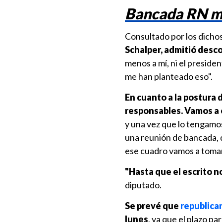
Bancada RN ma
Consultado por los dichos 
Schalper, admitió desc
menos a mí, ni el presiden
me han planteado eso".
En cuanto a la postura 
responsables. Vamos a e
y una vez que lo tengamos
una reunión de bancada, d
ese cuadro vamos a tomar
"Hasta que el escrito n
diputado.
Se prevé que
republican
lunes
, ya que el plazo p