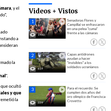
Cámara
, y el
Videos + Vistos
do",
Senadoras Flores y
Campillai se enfrascaron
en una pelea "cuma"
utado
frente a las cámaras
1930
instando a
consideran
Capas antidrones
ayudan a hacer
rmado la
"invisibles" a los
soldados ucranianos
619
nal
".
 que ocultó
Para el recuerdo: Se
iales y que
cumplen dos años del
oro olímpico de Francisca
rremetió la
Crovetto
339