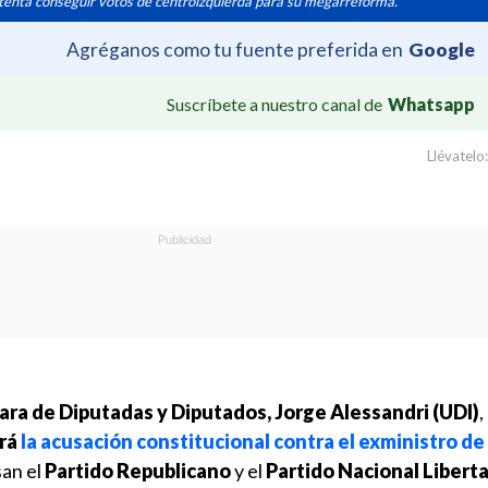
enta conseguir votos de centroizquierda para su megarreforma.
Agréganos como tu fuente preferida en
Google
Suscríbete a nuestro canal de
Whatsapp
Llévatelo:
ara de Diputadas y Diputados, Jorge Alessandri
(UDI)
,
ará
la acusación constitucional contra el exministro d
san el
Partido Republicano
y el
Partido Nacional Liberta