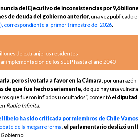
nuncia del Ejecutivo de inconsistencias por 9,6 billon
nes de deuda del gobierno anterior
, una vez publicado e
), correspondiente al primer trimestre del 2026
.
millones de extranjeros residentes
ar implementación de los SLEP hasta el año 2040
arla
,
pero sí votarla a favor en la Cámara
, por una razón
ías de que fue hecho seriamente
, de que hay una vulner
eros que fueron inflados u ocultados", comentó el
diputad
 en
Radio Infinita
.
l libelo ha sido criticada por miembros de Chile Vamo
debate de la megarreforma
,
el parlamentario deslizó un 
e Gobierno.