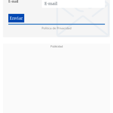
E-mail
El
propio Alessandri
expresó en
El
Diario de Cooperativa
: "Fueron súper
Política de Privacidad
estrechas las votaciones. Un día es para
un lado, otro día es para el otro;
(pero)
lo
importante es pensar en CHile y que los
proyectos vayan avanzando
".
"Es una mesa (corporativa) dura,
trabajadora, pero es una mayoría frágil.
(Quiero) decir que
están las puertas
abiertas con los que no votaron con
nosotros para la conformación de las
comisiones,
que es el siguiente paso que
le toca a un período que se instala",