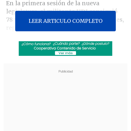
En la primera sesión de la nueva
legislatura,
el militante UDI consiguió
78 votos por sobre los 75 de Pamela Jiles,
LEER ARTICULO COMPLETO
representante del PDG.
Revisa también
Legislación exprés: diputada PDG busca
declarar feriado el 17 de septiembre
Felipe Harboe: No se logra disuadir al crimen
organizado con copamiento policial
Las vicepresidencias serán para Felipe
Camaño
(Ind-DC) y
Ximena Ossandón
(RN).