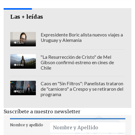
Esta situación generó molestia en la
oposición, ya que se esperaba tener los
Las + leídas
votos para elegir a Jiles, pero Camaño y
el diputado Jaime Mulet (FRVS) votaron
Expresidente Boric alista nuevos viajes a
en su contra, inclinando la balanza a
Uruguay y Alemania
7326
favor del militante UDI.
"La Resurrección de Cristo" de Mel
Gibson confirmó estreno en cines de
4946
Chile
Caos en "Sin Filtros": Panelistas trataron
de "carnicero" a Crespo y se retiraron del
4351
programa
Suscríbete a nuestro newsletter
Nombre y apellido