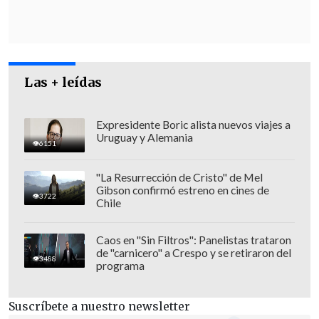
complejos que sean".
Las + leídas
Expresidente Boric alista nuevos viajes a
Uruguay y Alemania
6151
"La Resurrección de Cristo" de Mel
Gibson confirmó estreno en cines de
3722
Chile
Caos en "Sin Filtros": Panelistas trataron
de "carnicero" a Crespo y se retiraron del
"
Mi silencio obedece al respeto al
3488
programa
debido proceso
", aseveró el otrora
funcionario de Gobierno.
Suscríbete a nuestro newsletter