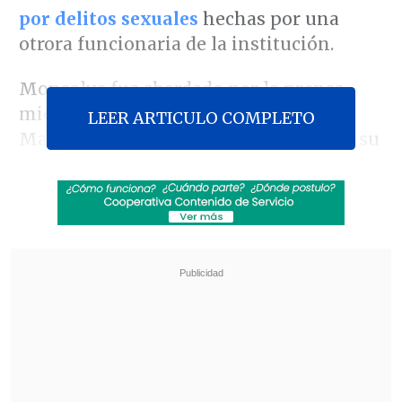
por delitos sexuales
hechas por una
otrora funcionaria de la institución.
Monsalve fue abordado por la prensa
mientras salía de una casa en Viña del
LEER ARTICULO COMPLETO
Mar, Región de Valparaíso, donde hizo su
primera aparición tras dejar la
Subsecretaría del Interior el pasado
17 de
octubre
.
Revisa también
Estallido social: Gobierno confirmó que
"pronto" resolverá las solicitudes de indulto
Corte ratificó destitución de enfermera que
viajó al extranjero durante licencia por hijo
gravemente enfermo