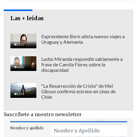
políticas que lleva adelante el fiscal
Carlos Gajardo y Pablo Norambuena.
Las + leídas
Expresidente Boric alista nuevos viajes a
Uruguay y Alemania
7723
Lucho Miranda respondió sabiamente a
frase de Camila Flores sobre la
6620
discapacidad
"La Resurrección de Cristo" de Mel
Gibson confirmó estreno en cines de
5259
Chile
Suscríbete a nuestro newsletter
En las indagatorias y tras el
Nombre y apellido
allanamiento de las oficinas de Novoa,