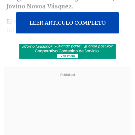
Jovino Novoa Vásquez.
El escrito indicó que en la jornada del
LEER ARTICULO COMPLETO
miércoles y
"haciendo uso del derecho
de los socios de retirarse el año que
cumplen 70 años establecido en los
estatutos, don Jovino Novoa Vásquesz
comunicó a los socios su retiro del
estudio a contar de esta fecha".
Revisa también
Leiva: Es innecesaria una discusión
constitucional por seguridad, lo que quieren es
polarizar
Camioneros piden al Gobierno construir túnel
con Argentina ante estancamiento en Los