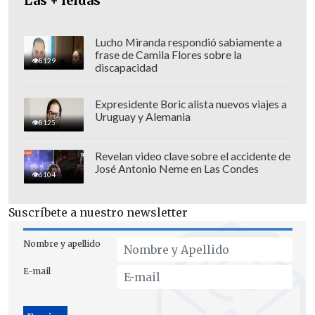
Las + leídas
Lucho Miranda respondió sabiamente a
frase de Camila Flores sobre la
8129
discapacidad
Expresidente Boric alista nuevos viajes a
Uruguay y Alemania
8125
Revelan video clave sobre el accidente de
José Antonio Neme en Las Condes
6104
Suscríbete a nuestro newsletter
La fiscal recordó que "hay personas que
Nombre y apellido
fueron condenadas en procedimientos
E-mail
abreviados, que no es una salida
alternativa, es una condena judicial, hay