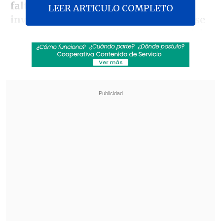
falta definir la situación de ocho
LEER ARTICULO COMPLETO
involucrados en el caso
, entre los que se
encuentran el excandidato presidencial
Marco Enríquez-Ominami
, el exministro
Pablo Longueira
y el exgerente general
de SQM,
Patricio Contesse
.
Revisa también
Así fue el intento de encerrona repelido por el
escolta del exministro Cordero
Encuestas destacan popularidad de la ACOT
anunciada por Kast
Aunque originalmente eran más de 150
imputados, la fiscal
Claudia Perivancich