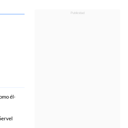
omo él-
Servel