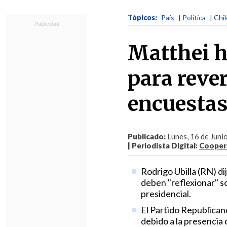
Tópicos:
País
| Política
| Chi
Matthei h
para rever
encuesta
Publicado:
Lunes, 16 de Juni
| Periodista Digital:
Coopera
Rodrigo Ubilla (RN) di
deben "reflexionar" so
presidencial.
El Partido Republicano
debido a la presencia 