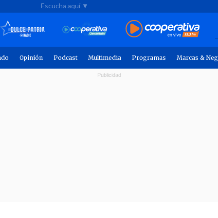
Escucha aquí ▼
ndo
Opinión
Podcast
Multimedia
Programas
Marcas & Neg