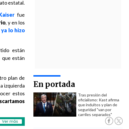
to estatal.
Kaiser
fue
rio
, y en los
ya lo hizo
tido están
s que están
tro plan de
En portada
la izquierda
nocer estos
Tras presión del
oficialismo: Kast afirma
escartamos
que indultos y plan de
seguridad "van por
carriles separados"