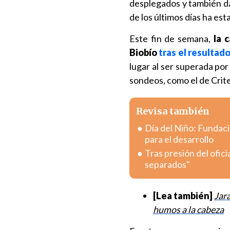
desplegados y también da
de los últimos días ha e
Este fin de semana,
la 
Biobío
tras el resultad
lugar al ser superada po
sondeos, como el de Crite
Revisa también
Día del Niño: Fundac
para el desarrollo
Tras presión del ofici
separados"
[Lea también]
Jara
humos a la cabeza