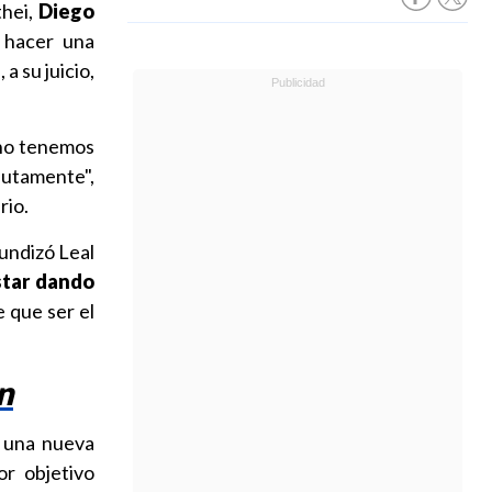
thei,
Diego
a hacer una
 a su juicio,
 no tenemos
lutamente",
rio.
undizó Leal
star dando
 que ser el
n
 una nueva
or objetivo