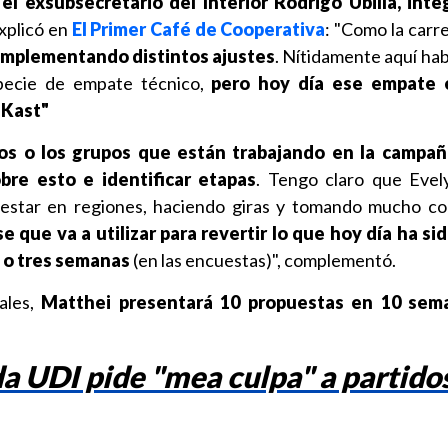
,
el exsubsecretario del Interior Rodrigo Ubilla, int
explicó en
El Primer Café de Cooperativa
: "Como la carre
implementando distintos ajustes
. Nítidamente aquí hab
ecie de empate técnico,
pero hoy día ese empate e
 Kast"
os o los grupos que están trabajando en la campa
bre esto e identificar etapas
. Tengo claro que Evel
 estar en regiones, haciendo giras y tomando mucho c
se que va a utilizar para revertir lo que hoy día ha si
s o tres semanas
(en las encuestas)", complementó.
ales,
Matthei presentará 10 propuestas en 10 sem
a UDI pide "mea culpa" a partidos