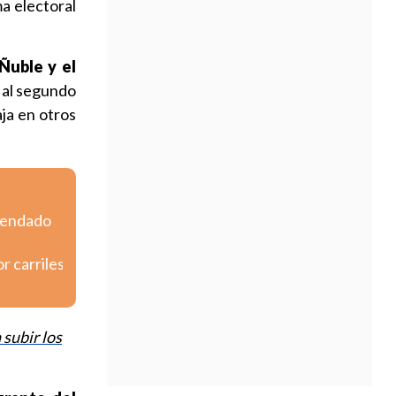
a electoral
Ñuble y el
a al segundo
ja en otros
omendado
r carriles
 subir los