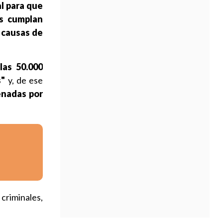
l para que
s cumplan
 causas de
las 50.000
s"
y, de ese
enadas por
criminales,