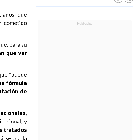
cianos que
n cometido
que, para su
an que ver
 que "puede
na fórmula
utación de
nacionales
,
tucional, y
s tratados
árselo a la