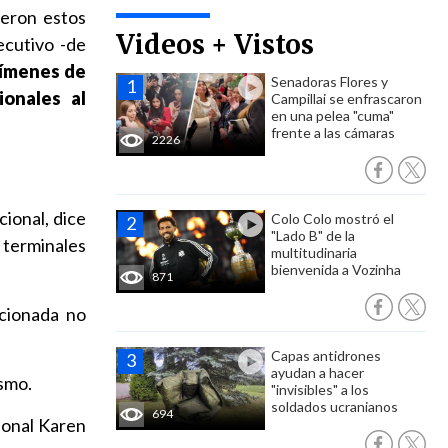
ieron estos
Videos + Vistos
ecutivo -de
rímenes de
Senadoras Flores y
ionales al
Campillai se enfrascaron
en una pelea "cuma"
frente a las cámaras
2226
cional, dice
Colo Colo mostró el
"Lado B" de la
terminales
multitudinaria
bienvenida a Vozinha
871
ncionada no
Capas antidrones
ayudan a hacer
ismo.
"invisibles" a los
soldados ucranianos
694
cional Karen