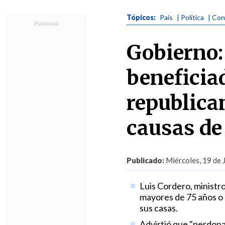
Tópicos:
País
| Política
| Con
Gobierno:
beneficia
republica
causas d
Publicado:
Miércoles, 19 de 
Luis Cordero, ministro
mayores de 75 años o
sus casas.
Advirtió que "perdona