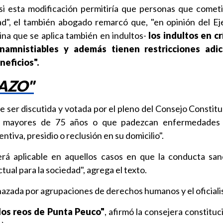
si esta modificación permitiría que personas que comet
tad", el también abogado remarcó que, "en opinión del Ej
ina que se aplica también en indultos-
los indultos en c
namnistiables y además tienen restricciones adic
neficios".
AZO"
be ser discutida y votada por el pleno del Consejo Constitu
s mayores de 75 años o que padezcan enfermedades 
entiva, presidio o reclusión en su domicilio".
será aplicable en aquellos casos en que la conducta sa
tual para la sociedad", agrega el texto.
hazada por agrupaciones de derechos humanos y el oficial
los reos de Punta Peuco"
, afirmó la consejera constitu