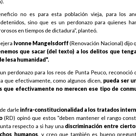
).
neficio no es para esta población vieja, para los an
detenidos, sino que es un perdonazo para quienes ha
orosos en tiempos de dictadura", planteó.
sejera
Ivonne Mangelsdorff
(Renovación Nacional) dijo 
enemos que sacar (del texto) a los delitos que teng
de lesa humanidad".
r un perdonazo para los reos de Punta Peuco, reconoció
ra que efectivamente, como algunos dicen,
pueda ser u
os que efectivamente no merecen ese tipo de conm
 de darle
infra-constitucionalidad a los tratados inter
o
(RD) opinó que estos "deben mantener el rango consti
unta respecto a si hay una
discriminación entre cierto
echos humanos
, y creo que también es bueno pregunt