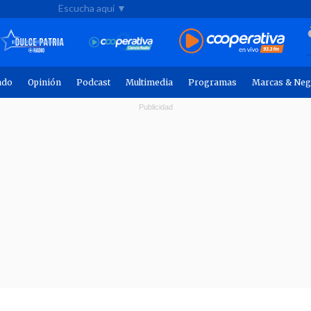
Escucha aquí ▼
ndo
Opinión
Podcast
Multimedia
Programas
Marcas & Neg