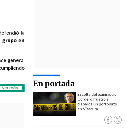
efendió la
n grupo en
nce general
 cumpliendo
En portada
Escolta del exministro
Cordero frustró a
disparos un portonazo
en Vitacura