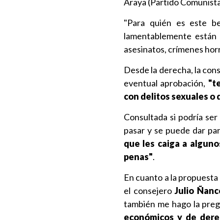
Araya (Partido Comunista
"Para quién es este be
lamentablemente están 
asesinatos, crímenes horr
Desde la derecha, la con
eventual aprobación,
"t
con delitos sexuales o 
Consultada si podría se
pasar y se puede dar pa
que les caiga a algun
penas"
.
En cuanto a la propuesta
el consejero
Julio Ñanc
también me hago la preg
económicos y de der