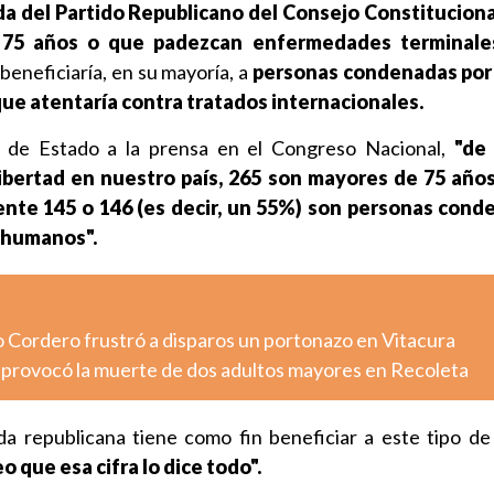
da del Partido Republicano del Consejo Constituciona
 75 años o que padezcan enfermedades terminale
beneficiaría, en su mayoría, a
personas condenadas por
ue atentaría contra tratados internacionales.
o de Estado a la prensa en el Congreso Nacional,
"de 
ibertad en nuestro país, 265 son mayores de 75 año
te 145 o 146 (es decir, un 55%) son personas cond
 humanos".
o Cordero frustró a disparos un portonazo en Vitacura
o provocó la muerte de dos adultos mayores en Recoleta
a republicana tiene como fin beneficiar a este tipo de 
o que esa cifra lo dice todo".