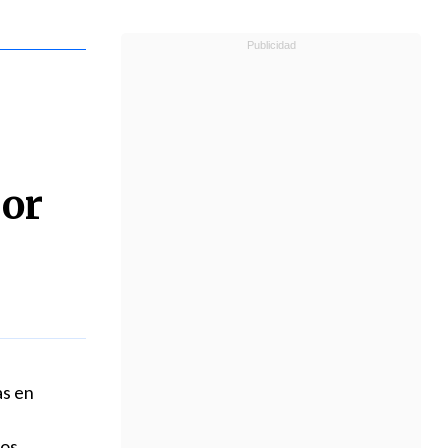
por
s en
dos