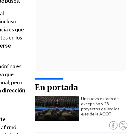
de buses.
al
 incluso
cia es que
tes en los
terse
 nómina es
iva que
onal, pero
En portada
a dirección
Un nuevo estado de
excepción y 28
proyectos de ley: los
ejes de la ACOT
rte
 afirmó