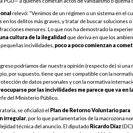
y la PGU— a quienes cometan actos de vandalismo o quema 
ional
relevó: "Venimos de un régimen o un sistema en el cu
 en los delitos más graves, y tratar de buscar soluciones o
fracciones menores. Lo que nos ha demostrado la experien
una cultura de la ilegalidad
que deriva en que los ambien
 pequeñas incivilidades,
poco a poco comienzan a come
ongreso podríamos dar nuestra opinión (respecto de) si una
cipio, por supuesto, tiene que ser compatible con la normat
otección de datos personales y con la normativa internaci
preocuparse por las incivilidades me parece que va en l
jefe del Ministerio Público.
toria, se oficializó el
Plan de Retorno Voluntario para
n irregular
, por lo que parlamentarios de la macrozona no
lejidad técnica del anuncio. El diputado
Ricardo Díaz
(DC)