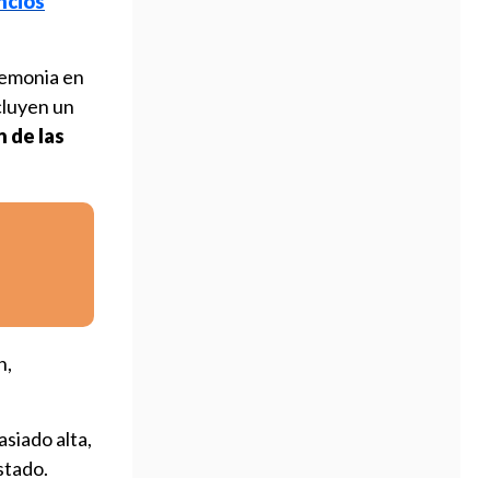
ncios
remonia en
cluyen un
n de las
n,
asiado alta,
stado.