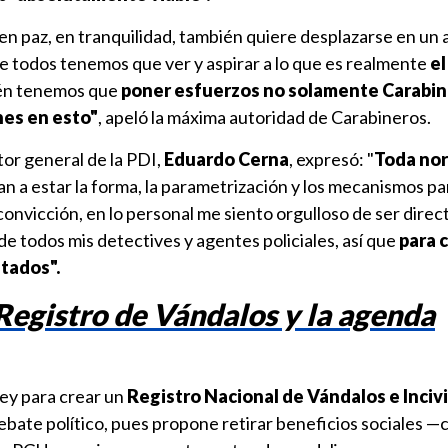
en paz, en tranquilidad, también quiere desplazarse en un
e todos tenemos que ver y aspirar a lo que es realmente
el
ién tenemos que
poner esfuerzos no solamente Carabine
nes en esto"
, apeló la máxima autoridad de Carabineros.
ctor general de la PDI,
Eduardo Cerna
, expresó: "
Toda no
 van a estar la forma, la parametrización y los mecanismos p
convicción, en lo personal me siento orgulloso de ser direc
e todos mis detectives y agentes policiales, así que
para 
tados".
Registro de Vándalos y la agenda
ley para crear un
Registro Nacional de Vándalos e Inciv
bate político, pues propone retirar beneficios sociales —