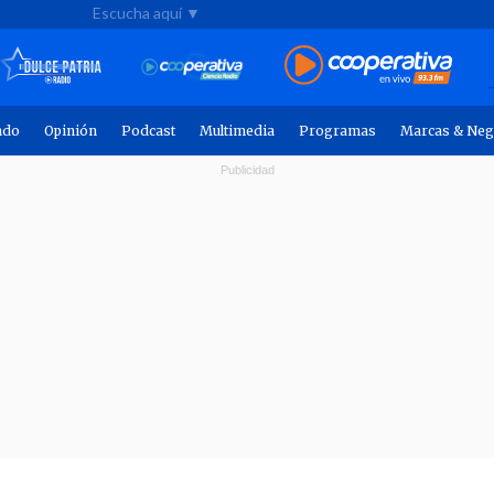
Escucha aquí ▼
ndo
Opinión
Podcast
Multimedia
Programas
Marcas & Neg