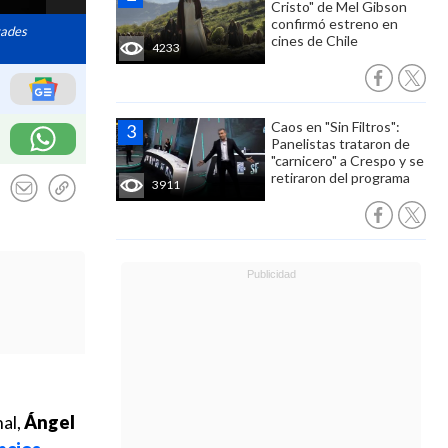
Cristo" de Mel Gibson
confirmó estreno en
tades
cines de Chile
4233
Caos en "Sin Filtros":
Panelistas trataron de
"carnicero" a Crespo y se
retiraron del programa
3911
nal,
Ángel