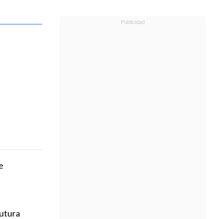
e
futura