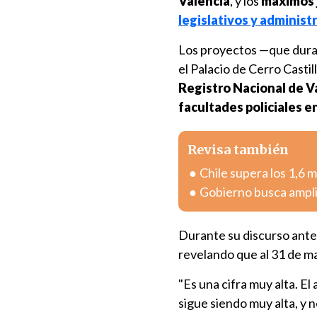
Valencia
, y los
máximos j
legislativos y administ
Los proyectos —que duran
el Palacio de Cerro Casti
Registro Nacional de 
facultades policiales
en
Revisa también
Chile supera los 1,6 
Gobierno busca ampli
Durante su discurso ante 
revelando que al 31 de m
"Es una cifra muy alta. El
sigue siendo muy alta, y 