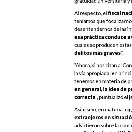
gratuidad universitaria 
Al respecto, el
fiscal nac
teníamos que focalizarnos
desentendernos de las in
esa práctica conduce a 
cuales se producen estas
delitos más graves
".
"Ahora, si nos citan al C
la vía apropiada: en prin
tenemos en materia de pr
en general, la idea de 
correcta
", puntualizó el 
Asimismo, en materia migra
extranjeros en situació
advirtieron sobre la comp