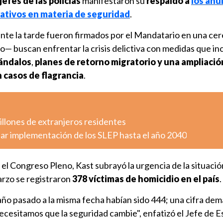
efes de las policías
manifestaron su
respaldo a
los anu
rativos en materia de seguridad
.
te la tarde fueron firmados por el Mandatario en una ce
llo— buscan enfrentar la crisis delictiva con medidas que in
Vándalos
,
planes de retorno migratorio y una ampliació
 casos de flagrancia
.
millones de extranjeros residentes
ar implementación de los SLEP hasta el año 2040
el Congreso Pleno, Kast subrayó la urgencia de la situació
arzo se registraron
378 víctimas de homicidio en el país
.
 año pasado a la misma fecha habían sido 444; una cifra dem
necesitamos que la seguridad cambie", enfatizó el Jefe de E