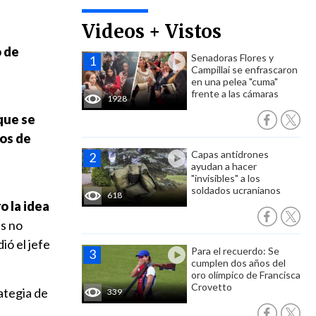
Videos + Vistos
o de
Senadoras Flores y
Campillai se enfrascaron
en una pelea "cuma"
frente a las cámaras
1928
que se
tos de
Capas antidrones
ayudan a hacer
"invisibles" a los
soldados ucranianos
618
o la idea
s no
ió el jefe
Para el recuerdo: Se
cumplen dos años del
oro olímpico de Francisca
Crovetto
rategia de
339