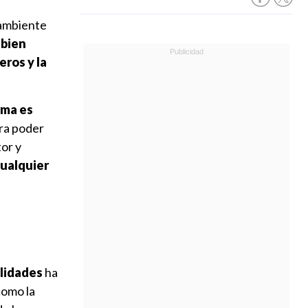
 ambiente
 bien
ros y la
rma es
ara poder
tor y
cualquier
ilidades
ha
como la