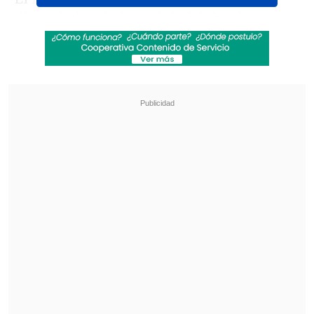
diagnóstico de la realidad del país,
advirtiendo que Chile enfrenta
actualmente una
"triple emergencia",
manifestada en las áreas de seguridad,
economía y social
. A pesar de la
complejidad del escenario, Kast
manifestó una profunda esperanza
basada en el esfuerzo de la ciudadanía y
delineó una hoja de ruta coordinada que
busca devolver el orden y la estabilidad
institucional.
Revisa también
Colombiano fue asesinado a balazos en un cité
de La Cisterna