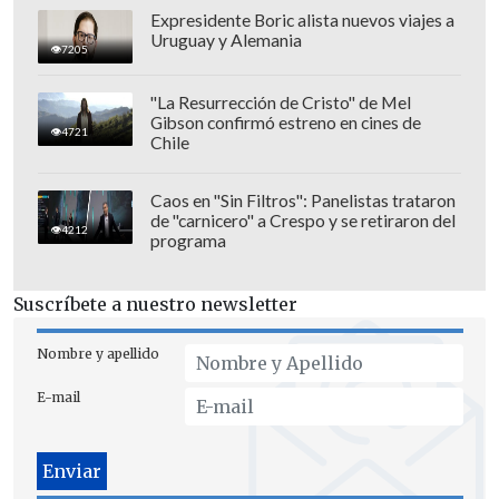
hacia Carabineros, la PDI y las Fuerzas
Expresidente Boric alista nuevos viajes a
Armadas desplegadas en las distintas
Uruguay y Alemania
7205
macrozonas del territorio nacional.
"La Resurrección de Cristo" de Mel
En el mensaje, el Mandatario llamó a la
Gibson confirmó estreno en cines de
4721
Chile
unidad de todas las fuerzas políticas del
Parlamento para avanzar en acuerdos
Caos en "Sin Filtros": Panelistas trataron
urgentes y
dejar de lado las
de "carnicero" a Crespo y se retiraron del
4212
descalificaciones
personales.
programa
Suscríbete a nuestro newsletter
Nombre y apellido
E-mail