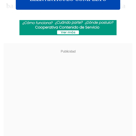
bacheletista por dos razones: porque la
admiro en lo personal y es un ejemplo
de liderazgo
. Y segundo, me encantó su
programa transformador", detalló el ex
ministro en entrevista con
El Mercurio.
Revisa también
Trama bielorrusa: Exministra Vivanco declara
ante Fiscalía
Kast presentó en cadena nacional su "Agenda
contra el Crimen Organizado y el Terrorismo
(ACOT)"
También indicó que no se sintió dolido y
que la sigue considerando su amiga, pero