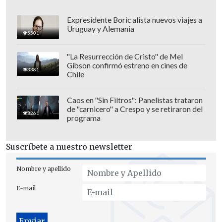
Expresidente Boric alista nuevos viajes a
Uruguay y Alemania
5501
"La Resurrección de Cristo" de Mel
Gibson confirmó estreno en cines de
3381
Chile
Caos en "Sin Filtros": Panelistas trataron
de "carnicero" a Crespo y se retiraron del
3261
programa
"El bacheletismo es un fenómeno
político, social y cultural, En todo caso,
Suscríbete a nuestro newsletter
Paula Narváez es una gran candidata,
pero
falta mucha agua bajo el puente
.
Nombre y apellido
¡Mucha!", afirmó.
E-mail
En tanto, el que también fue parte del
gobierno de Ricardo Lagos aseguró que