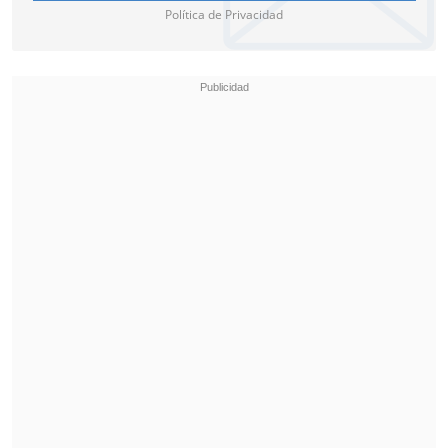
Política de Privacidad
Cristian Palacios García (PS)
Enrique Alexander Soto Guerrero
(CS)
Patricio Marcelo Morales Pinto (IND)
Región de Coquimbo
Combarbalá
Contigo Chile Mejor
Juan Rodrigo Fuentes Fernández