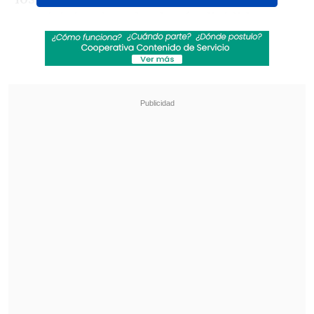
municipios de todo el país, divididos en
los siguientes bloques:
Revisa también
Luego de tres meses, Lavín León salió de
prisión para cumplir arresto domiciliario total
Amparo Noguera demandó a banco tras sufrir
millonaria estafa
Chile Vamos
, de Renovación Nacional
(RN), Unión Demócrata
Independiente (UDI) y Evopoli
Contigo Chile Mejor
, de los partidos
Socialista (PS), Comunista (PC),