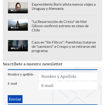
(DC)
Expresidente Boric alista nuevos viajes a
Uruguay y Alemania
Wilson Manuel Díaz Vásquez (PS)
6967
Pablo Andrés Iriarte Ramírez (PC)
"La Resurrección de Cristo" de Mel
Camilo Nicolás Kong Pineda (CS)
Gibson confirmó estreno en cines de
4406
Ignacio Javier Pozo Piña (IND)
Chile
Fernando San Román Bascuñán (IND)
Caos en "Sin Filtros": Panelistas trataron
Región de Atacama
de "carnicero" a Crespo y se retiraron del
4028
programa
Tierra Amarilla
Suscríbete a nuestro newsletter
Contigo Chile Mejor
Nombre y apellido
E-mail