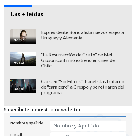
retorno de la democracia.
Michelle Bachelet y Laurence Golborne,
Las + leídas
las cartas a futuro
Expresidente Boric alista nuevos viajes a
La figura más importante de la
Uruguay y Alemania
6027
oposición es Michelle Bachelet, con 38
por ciento de las menciones
, mientras
"La Resurrección de Cristo" de Mel
Gibson confirmó estreno en cines de
que con entre uno y dos por ciento
3632
Chile
aparecen Carolina Tohá, Ricardo Lagos
Escobar, Ricardo Lagos Weber, Marco
Caos en "Sin Filtros": Panelistas trataron
Enríquez-Ominami y Andrés Velasco. Así,
de "carnicero" a Crespo y se retiraron del
3428
programa
la ex Presidenta mantiene la cifra de la
pasada encuesta.
Suscríbete a nuestro newsletter
En la Alianza, la principal figura es el
Nombre y apellido
ministro Laurence Golborne, con 20 por
ciento, claro que cayendo seis puntos
E-mail