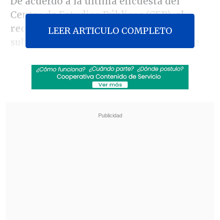
De acuerdo a la última encuesta del
Centro de Estudios Públicos (CEP),
el
rechazo a la gestión del Mandatario
LEER ARTICULO COMPLETO
subió a 62 por ciento
, luego de ubicarse
ya en un mayoritario 53 por ciento a
mediados de año.
Revisa también
Estallido social: Gobierno confirmó que
"pronto" resolverá las solicitudes de indulto
Corte ratificó destitución de enfermera que
viajó al extranjero durante licencia por hijo
gravemente enfermo
En tanto,
el 13 por ciento dijo no aprobar
o rechazar a la actual administración.