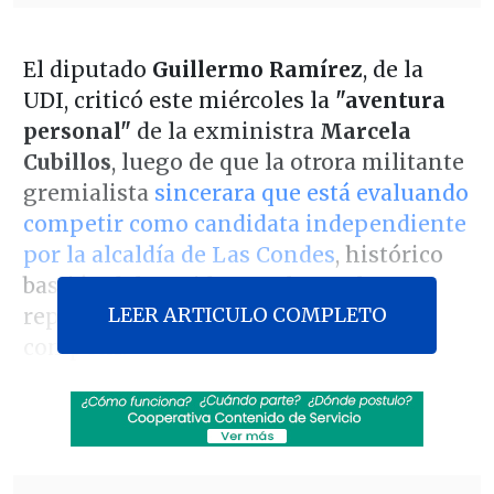
El diputado
Guillermo Ramírez
, de la
UDI, criticó este miércoles la
"aventura
personal"
de la exministra
Marcela
Cubillos
, luego de que la otrora militante
gremialista
sincerara que está evaluando
competir como candidata independiente
por la alcaldía de Las Condes
, histórico
bastión del partido y en la que los
LEER ARTICULO COMPLETO
republicanos expresaron intención de
competir.
Su decisión de
"ir por fuera" puede
"terminar generando un desastre
electoral para la derecha y lesionar