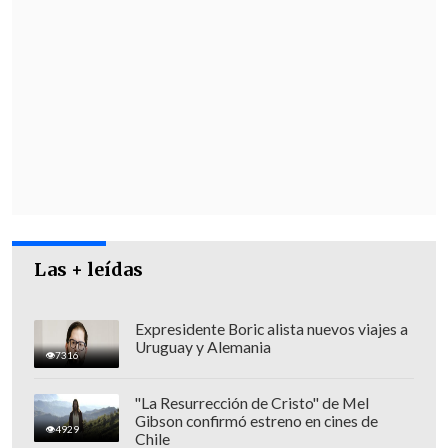
Desde la UDI
esperan mantener el
municipio con la repostulación de la
actual alcaldesa
,
Daniela Peñaloza
, pese
a los
casos de irregularidades que han
salpicado su gestión.
Las + leídas
Expresidente Boric alista nuevos viajes a
Uruguay y Alemania
7316
"La Resurrección de Cristo" de Mel
Gibson confirmó estreno en cines de
4929
Chile