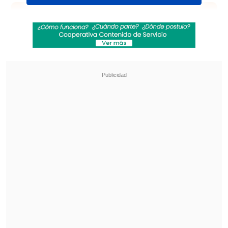
Revisa también
Felipe Harboe: No se logra disuadir al crimen
organizado con copamiento policial
Alumnos con necesidades educativas
especiales alcanzaron récord de 473 mil en
2025
"Les quiero contar que después de
conversar con decenas de vecinos y
vecinas de Ñuñoa he decidido competir
por la alcaldía de la comuna.
Los convoco
a un proyecto inclusivo y de cambio:
mejor gestión, más seguridad y
múltiples oportunidades
", escribió el
también exministro.