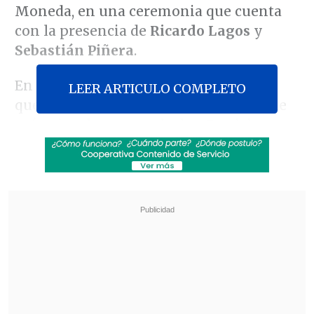
Moneda, en una ceremonia que cuenta
con la presencia de
Ricardo Lagos
y
Sebastián Piñera
.
En su discurso, el Mandatario destacó
LEER ARTICULO COMPLETO
que "es difícil para mí el poder pararme
acá, mirar la estatua de don Patricio y
pensar en el tremendo desafío de estar a
la altura de su
sobriedad y dignidad
republicana de la cual trato todos los
días de aprender
".
Revisa también
José Antonio Neme protagonizó colisión en
Las Condes