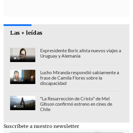
responsabilidad que nos legan quienes
estuvieron antes que nosotros
".
Las + leídas
Expresidente Boric alista nuevos viajes a
Uruguay y Alemania
7677
Lucho Miranda respondió sabiamente a
frase de Camila Flores sobre la
6156
discapacidad
"La Resurrección de Cristo" de Mel
Gibson confirmó estreno en cines de
5220
Chile
Asimismo, reafirmó que el exmandatario
Suscríbete a nuestro newsletter
"fue una figura clave en la