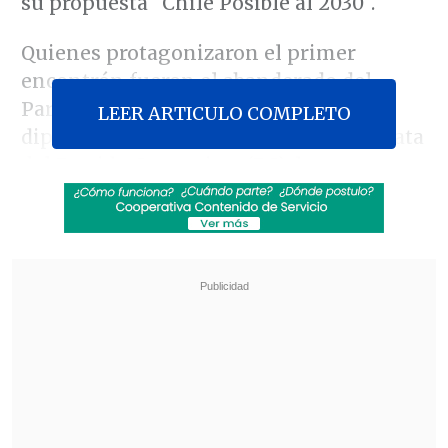
su propuesta "Chile Posible al 2030".
Quienes protagonizaron el primer
encontrón fueron el abanderado del
Partido Nacional Libertario (PNL), el
LEER ARTICULO COMPLETO
diputado
Johannes Kaiser,
y la candidata
del Partido Comunista (PC), la
exministra
Jeanette Jara
.
Revisa también
Estallido social: Gobierno confirmó que
"pronto" resolverá las solicitudes de indulto
Corte ratificó destitución de enfermera que
viajó al extranjero durante licencia por hijo
gravemente enfermo