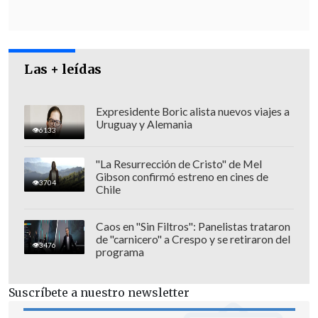
esto es igual que una casa".
Las + leídas
Expresidente Boric alista nuevos viajes a
Uruguay y Alemania
6133
"La Resurrección de Cristo" de Mel
Gibson confirmó estreno en cines de
3704
Chile
Caos en "Sin Filtros": Panelistas trataron
de "carnicero" a Crespo y se retiraron del
3476
programa
Fin a los pitutos e importancia de la
experiencia
Suscríbete a nuestro newsletter
Por su parte, la candidata de Chile Vamos,