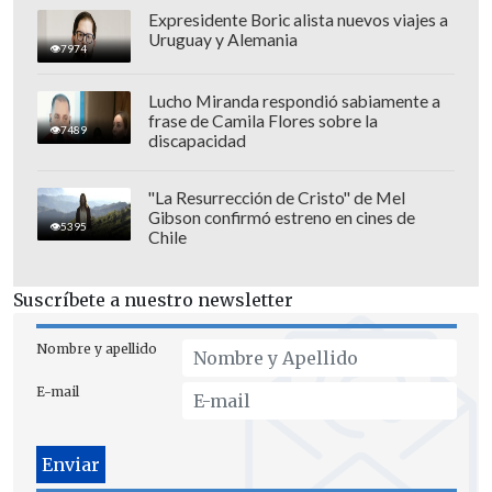
Para mí el tema es súper falso y apunta
Expresidente Boric alista nuevos viajes a
a atacar al candidato que va primero en
Uruguay y Alemania
7974
las encuestas
".
Lucho Miranda respondió sabiamente a
"Yo no estoy en las candidatura y veo
frase de Camila Flores sobre la
7489
discapacidad
que los otros candidatos no explican
cómo van a bajar los impuestos, que es
"La Resurrección de Cristo" de Mel
más o menos lo mismo", añadió la
Gibson confirmó estreno en cines de
5395
experta.
Chile
Suscríbete a nuestro newsletter
Nombre y apellido
E-mail