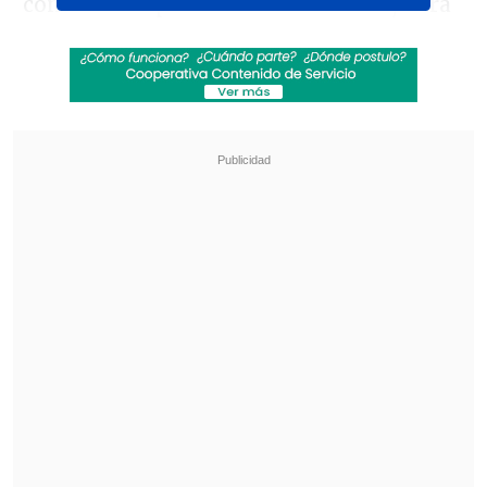
contratados por el actual Gobierno, cifra
que ha desmentido el Ministerio de
Hacienda.
Sobre la factibilidad de este recorte y sus
implicancias conversaron este jueves
economistas en
El Primer Café
de
Cooperativa
y entre ellos
Michelle
Labbé
, académica de la Facultad de
Economía de la Universidad San
Sebastián, apuntó que ambas metas son
posibles, tanto la baja en los gastos como
la desvinculación de trabajadores.
Revisa también
Escolta del exministro Cordero frustró a