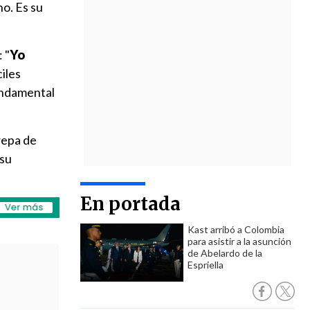
ho. Es su
 "
Yo
ciles
fundamental
repa de
 su
En portada
Kast arribó a Colombia
para asistir a la asunción
de Abelardo de la
Espriella