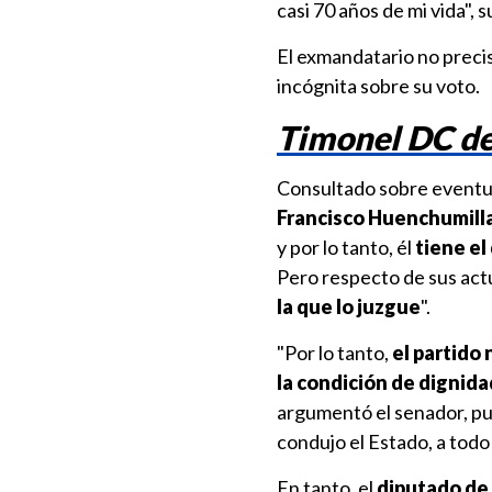
casi 70 años de mi vida", 
El exmandatario no precis
incógnita sobre su voto.
Timonel DC de
Consultado sobre eventual
Francisco Huenchumill
y por lo tanto, él
tiene el
Pero respecto de sus act
la que lo juzgue
".
"Por lo tanto,
el partido
la condición de dignida
argumentó el senador, pu
condujo el Estado, a todo 
En tanto, el
diputado de 