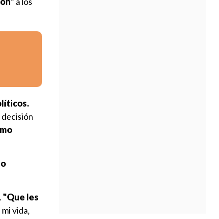
ión"
a los
líticos.
 decisión
ismo
no
.
"Que les
 mi vida,