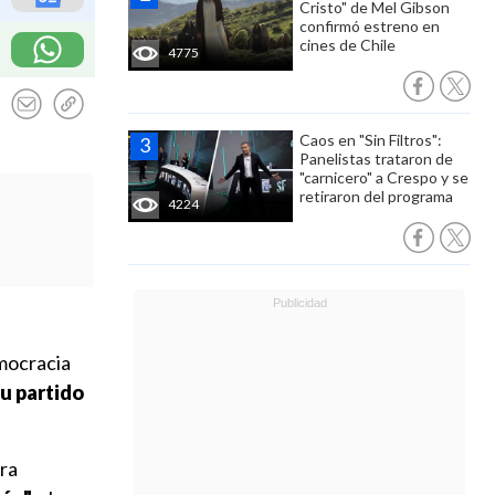
Cristo" de Mel Gibson
confirmó estreno en
cines de Chile
4775
Caos en "Sin Filtros":
Panelistas trataron de
"carnicero" a Crespo y se
retiraron del programa
4224
emocracia
su partido
ora