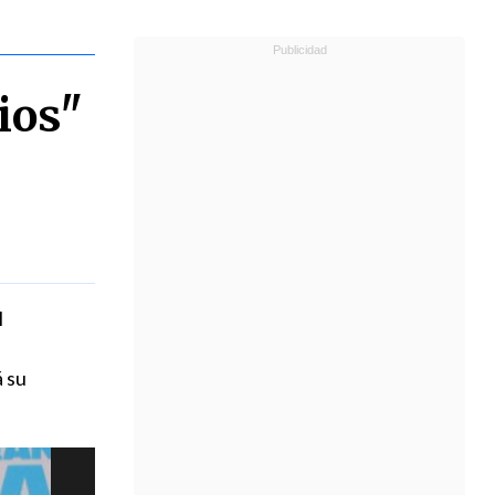
ios"
l
á su