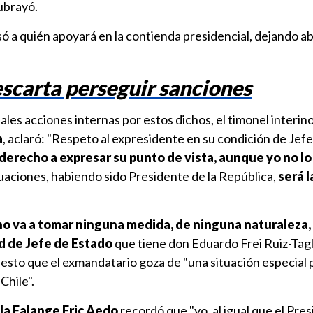
subrayó.
ó a quién apoyará en la contienda presidencial, dejando ab
scarta perseguir sanciones
es acciones internas por estos dichos, el timonel interino
a
, aclaró: "Respeto al expresidente en su condición de Jef
 derecho a expresar su punto de vista, aunque yo no l
uaciones, habiendo sido Presidente de la República,
será l
 no va a tomar ninguna medida, de ninguna naturaleza,
d de Jefe de Estado
que tiene don Eduardo Frei Ruiz-Tagl
esto que el exmandatario goza de "una situación especial
Chile".
la Falange Eric Aedo
recordó que "yo, al igual que el Pre