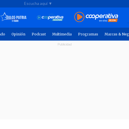
Escucha aquí ▼
ndo
Opinión
Podcast
Multimedia
Programas
Marcas & Neg