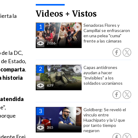
Videos + Vistos
ierta la
Senadoras Flores y
Campillai se enfrascaron
en una pelea "cuma"
frente a las cámaras
2026
 de la DC,
e de Estado,
Capas antidrones
o comparta
.
ayudan a hacer
a historia
"invisibles" a los
soldados ucranianos
639
 atendida
e",
Goldberg: Se reveló el
 porque
vínculo entre
Huachipato y la U que
por tanto tiempo
385
negaron
sidente Frei