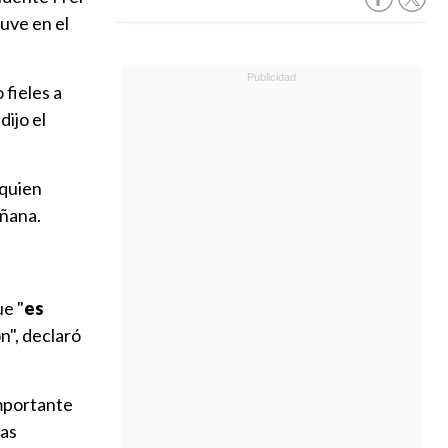
uve en el
 fieles a
, dijo el
 quien
añana.
ue "
e
s
n", declaró
importante
las