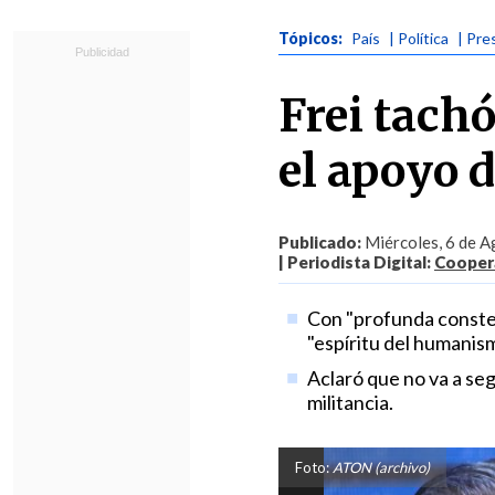
Tópicos:
País
| Política
| Pre
Frei tachó
el apoyo d
Publicado:
Miércoles, 6 de A
| Periodista Digital:
Coopera
Con "profunda conster
"espíritu del humanism
Aclaró que no va a se
militancia.
Foto:
ATON (archivo)