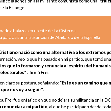
ificó la adhesión a la militante comunista como una
"traic
de la Falange.
ado a balazos en un cité de La Cisterna
 para asistir a la asunción de Abelardo de la Espriella
ristiano nació como una alternativa a los extremos po
rnación, veo lo que ha pasado en mi partido, que tomó una
ipios que lo formaron y renuncia al espíritu del human
 electorales
", afirmó Frei.
 en claro su postura, señalando:
"Este es un camino que 
que no voy a seguir".
ca, Frei fue enfático en que no dejará su militancia en la DC
a renunciar a mi partido
, al que he participado desde toda