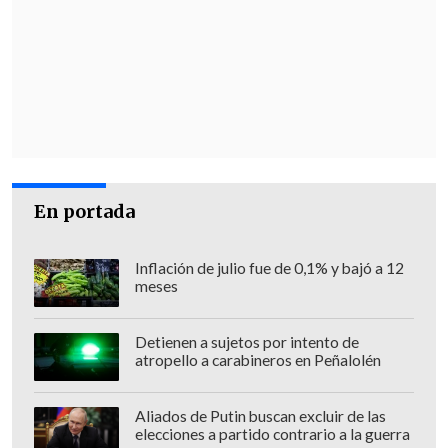
visiones, pero siendo Presidente de la
República,
lo mejor que puede hacer es
continuar con el mandato que la gente
le dio
y para lo cual, como a todos los
funcionarios públicos se les remunera
todos los meses, que es gobernar. ¿Cómo
se va a meter en una campaña si es el
En portada
Presidente de la República?", precisó.
Comando respalda propuesta
Inflación de julio fue de 0,1% y bajó a 12
meses
La propuesta fue respaldada por el
secretario general del PS,
Camilo
Detienen a sujetos por intento de
atropello a carabineros en Peñalolén
Escalona
, señaló que "
el valor que tiene
reducir los ingresos de los altos
Aliados de Putin buscan excluir de las
funcionarios públicos es un valor ético
.
elecciones a partido contrario a la guerra