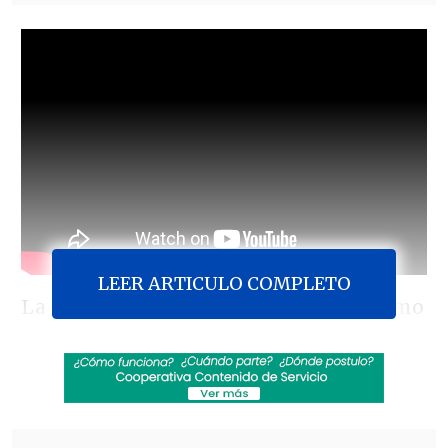
LEER ARTICULO COMPLETO
La candidata presidencial del oficialismo
y la Democracia Cristiana,
Jeannette
Jara,
manifestó en
Cooperativa
que está
evaluando tomar algunas de las
propuestas del candidato del Partido de
la Gente, Franco Parisi
, como el tope