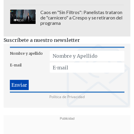
de pesos brutos,
y al que crea que eso no
es suficiente para él y que hay que hacer
Caos en "Sin Filtros": Panelistas trataron
de "carnicero" a Crespo y se retiraron del
una excepción, cosa que pasó en este
4316
programa
gobierno, le digo desde ya que ni
siquiera piense en postularse a algún
Suscríbete a nuestro newsletter
tipo de responsabilidad", añadió.
Nombre y apellido
E-mail
Política de Privacidad