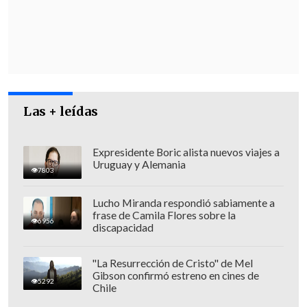
social".
"Quien gobierne, quien esté al frente (...)
y sea opositor a la izquierda radical, la
izquierda va a utilizar las herramientas
que sean necesarias para, tal como lo
Las + leídas
quisieron hacer con el Presidente
Piñera, tratar de derrocarlo de alguna
manera"
, señaló hoy a
Radio Infinita.
Expresidente Boric alista nuevos viajes a
Uruguay y Alemania
7803
Lucho Miranda respondió sabiamente a
frase de Camila Flores sobre la
6956
discapacidad
"La Resurrección de Cristo" de Mel
Gibson confirmó estreno en cines de
5292
Chile