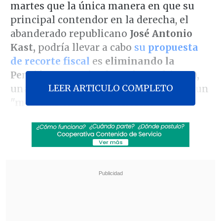
martes que la única manera en que su
principal contendor en la derecha, el
abanderado republicano
José Antonio
Kast,
podría llevar a cabo
su
propuesta
de recorte fiscal
es
eliminando la
Pensión Garantizada Universal (PGU),
LEER ARTICULO COMPLETO
una medida que, a su juicio, generaría un
"malestar ciudadano enorme".
La exalcaldesa se sumó así a las críticas
de su marido, el economista
Jorge
Desormeaux,
quien instaló el debate
sobre la paz social, afirmando que un
eventual Gobierno de Kast tendría
menos que el de ella, puesto que es el
"enemigo ideal para la gente de