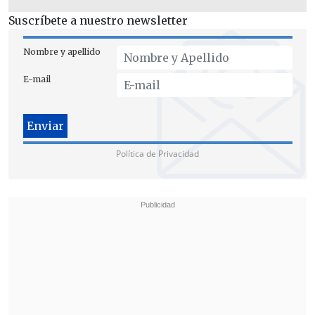
Suscríbete a nuestro newsletter
Nombre y apellido
E-mail
Republicanos dan por cerrado el debate
Desde Republicanos
, por su parte,
reafirmaron su postura y señalaron que
Política de Privacidad
dan por cerrado el debate
de ir a
primarias amplias con la derecha:
"Nosotros ya aclaramos que el Partido
Republicano tiene una posición y tiene
un candidato presidencial, ya dijimos
que vamos a ir a primera vuelta.
Entonces dejemos de debatir sobre temas
políticos y debatamos sobre urgencias