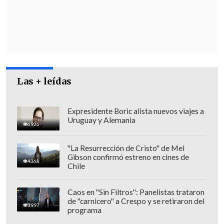
crisis, se necesita generosidad,
grandeza, y poner a Chile primero
. De
eso estoy hablando, voy a seguir
hablando, y van a dar muchos portazos
porque eso es normal, estamos en una
etapa en que cada uno se está
Las + leídas
posicionando", puntualizó la otrora jefa
comunal.
Expresidente Boric alista nuevos viajes a
Uruguay y Alemania
6926
"La Resurrección de Cristo" de Mel
Gibson confirmó estreno en cines de
4368
Chile
Caos en "Sin Filtros": Panelistas trataron
de "carnicero" a Crespo y se retiraron del
3997
programa