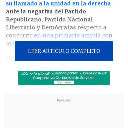
su llamado a la unidad en la derecha
ante la negativa del Partido
Republicano,
Partido Nacional
Libertario y Demócratas
respecto a
concurrir
en una primaria amplia
con
los demás partidos de oposición.
LEER ARTICULO COMPLETO
Durante un actividad, la exalcaldesa de
Providencia dijo este lunes que "el
trabajar por Chile y un cambio de
Gobierno tiene muchas formas y no es
necesariamente un pacto en que
vayamos todos juntos.
Lo que sí, no
podemos repetir es que se hayan
perdido gobernadores y alcaldes por esa
falta de conversación".