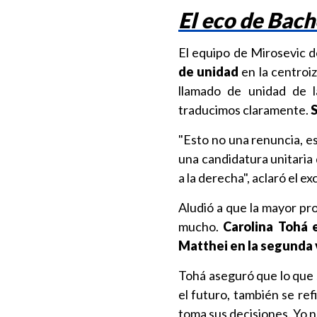
El eco de Bach
El equipo de Mirosevic de
de unidad
en la centroiz
llamado de unidad de l
traducimos claramente.
S
"Esto no una renuncia, e
una candidatura unitaria 
a la derecha", aclaró el e
Aludió a que la mayor pr
mucho.
Carolina Tohá 
Matthei en la segunda 
Tohá aseguró que lo que s
el futuro, también se ref
toma sus decisiones. Yo no