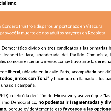
cialismo.
o Cordero frustró a disparos un portonazo en Vitacura
o provocó la muerte de dos adultos mayores en Recoleta
 Democrático divido en tres candidatos a las primarias ha
e Jeannette Jara, abanderada del Partido Comunista, 
rales como un escenario menos competitivo ante la derecha
sede liberal, ubicada en la calle París, acompañada por di
 todos juntos con Tohá"
y haciendo un llamado a los par
n una sola campaña.
PD) celebró la decisión de Mirosevic y aseveró que "las
alismo Democrático,
no podemos ir fragmentadas y divi
smo
, porque evidentemente eso
favorece a las opcione