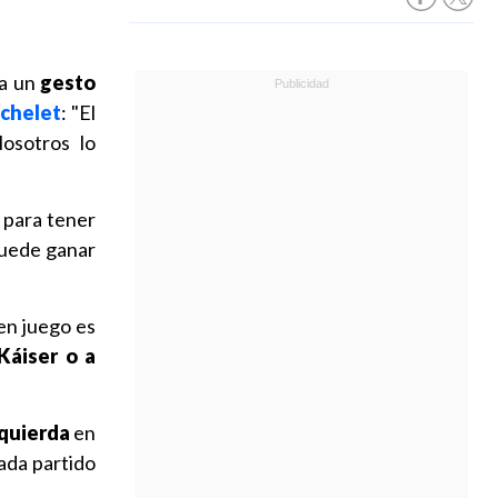
 a un
gesto
achelet
: "El
Nosotros lo
 para tener
 puede ganar
en juego es
Káiser o a
quierda
en
Cada partido