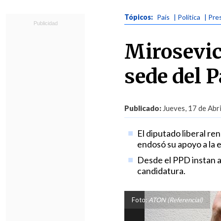
Tópicos:
País
| Política
| Pre
Mirosevic
sede del P
Publicado:
Jueves, 17 de Abri
El diputado liberal re
endosó su apoyo a la e
Desde el PPD instan a 
candidatura.
Foto:
ATON (Referencial)