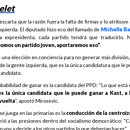
elet
scarta que la razón fuera la falta de firmas y lo atribuye
quierda. El diputado hizo eco del llamado de
Michelle B
a expresidenta, cada partido tendrá que traducirlo. 
omos un partido joven, aportaremos eso".
s una elección en conciencia para no generar más división,
de la gente izquierda, que es la única candidatura que le
xcandidato.
obabilidad de ganar es la candidata del PPD: "Lo que está 
es la única candidata que le puede ganar a Kast, a 
vuelta
", apostó Mirosevic.
e juega en las primarias es la
conducción de la centroiz
irió a las presiones dentro del socialismo democrático: "
 voy a decirle a los otros partidos lo que deberían hacer".