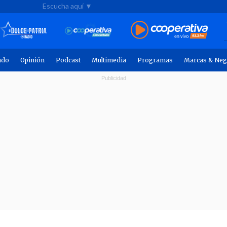
Escucha aquí ▼
ndo
Opinión
Podcast
Multimedia
Programas
Marcas & Neg