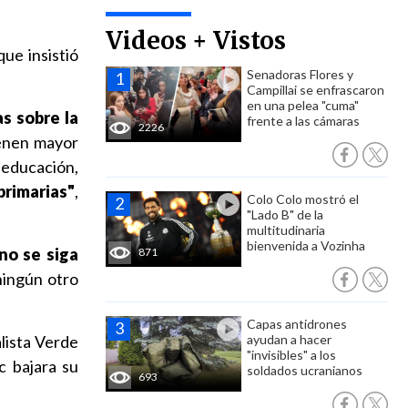
Videos + Vistos
 que insistió
Senadoras Flores y
Campillai se enfrascaron
en una pelea "cuma"
s sobre la
frente a las cámaras
2226
ienen mayor
 educación,
primarias"
,
Colo Colo mostró el
"Lado B" de la
multitudinaria
bienvenida a Vozinha
no se siga
871
ningún otro
Capas antidrones
lista Verde
ayudan a hacer
"invisibles" a los
c bajara su
soldados ucranianos
693