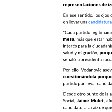
representaciones de iz
En ese sentido, los ojos
en llevar una
candidatura 
"Cada partido legítimam
mesa
, más que estar ha
interés para la ciudadan
salud y migración,
porqu
señaló la presidenta socia
Por ello, Vodanovic ase
cuestionándola porque
partido por llevar candid
Desde otro punto de la a
Social,
Jaime Mulet
, a
candidatura, a raíz de que