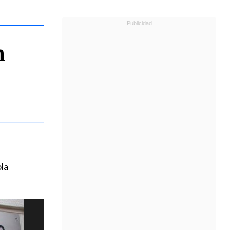
n
ola