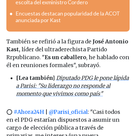
escolta del exministro Cordero
Encuestas destacan popularidad de la ACOT
anunciada por Kast
También se refirió a la figura de
José Antonio
Kast,
líder del ultraderechista Partido
Rrpublicano. "
Es un caballero
, he hablado con
él en reuniones formales", subrayó.
[Lea también]
Diputado PDG le pone lápida
a Parisi: "Su liderazgo no responde al
momento que vivimos como país"
⭕
#Ahora24H
|
@Parisi_oficial
: "Casi todos
en el PDG estarían dispuestos a asumir un
cargo de elección pública a través de
primarias, me interesa (una nueva