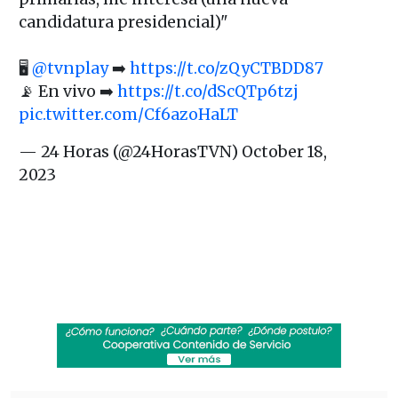
candidatura presidencial)"
🖥
@tvnplay
➡️
https://t.co/zQyCTBDD87
📡 En vivo ➡️
https://t.co/dScQTp6tzj
pic.twitter.com/Cf6azoHaLT
— 24 Horas (@24HorasTVN)
October 18,
2023