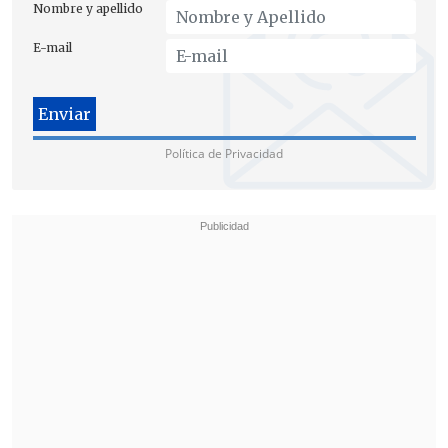
Nombre y apellido
cerrar el penal Punta Peuco
, donde están
encarcelados represores de la dictadura
E-mail
condenados por la justicia.
Política de Privacidad