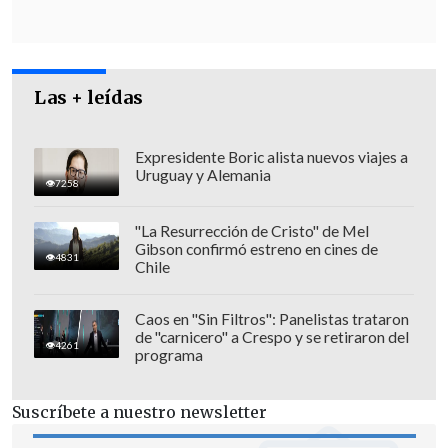
Las + leídas
Expresidente Boric alista nuevos viajes a
Uruguay y Alemania
7258
"La Resurrección de Cristo" de Mel
Gibson confirmó estreno en cines de
4831
Chile
Caos en "Sin Filtros": Panelistas trataron
de "carnicero" a Crespo y se retiraron del
4261
Estas declaraciones se dan luego que el
programa
ministro de Justicia,
Jaime Campos
,
pusiera en duda el compromiso de la
Suscríbete a nuestro newsletter
Presidenta Michelle Bachelet respecto a