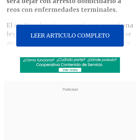
será dejar con arresto domiciliario a
reos con enfermedades terminales.
El ex Mandatario aseguró que
creará una
ley para conmutar la pena de cárcel por
LEER ARTICULO COMPLETO
arresto domiciliario
para que estos reos
puedan morir en sus casas, entre los que
están los militares presos por
violaciones de derechos humanos.
Revisa también
Detienen a sujetos por intento de atropello a
carabineros en Peñalolén
Inflación de julio llegó a 0,1% y bajó a 12 meses